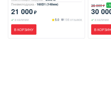
Пневмоподушка -
160D1 (148мм)
35 000
- 
₽
21 000
30 00
₽
в наличии
5.0
198 отзывов
в наличии
В КОРЗИНУ
В КОРЗИ