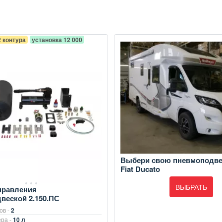
2 контура
установка 12 000
Выбери свою пневмоподве
Fiat Ducato
ВЫБРАТЬ
правления
веской 2.150.ПС
ов -
2
ра -
10 л