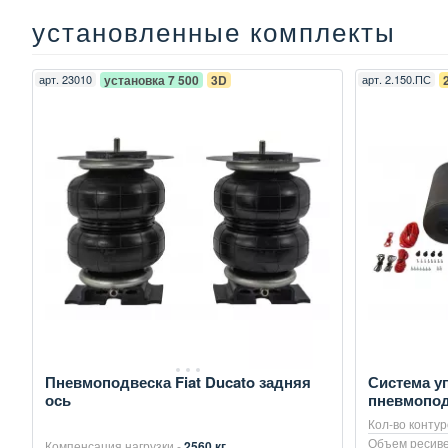
установленные комплекты
арт.
23010
установка 7 500
3D
арт.
2.150.ПС
Пневмоподвеска Fiat Ducato задняя
Система у
ось
пневмопод
Кол-во контур
Объем ресиве
Компенсация нагрузки -
2560 кг