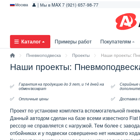
👤 | Мы в MAX 7 (921) 657-98-77
Москва
Каталог
Примеры работ
Покупателям
Пневмоподвеска
Проекты
Наши проекты: Пне
Наши проекты: Пневмоподвеска
Гарантия на продукцию до 3 лет, и 14 дней на
Серийные 
✅
✅
обмен/возврат
дополните
✅
✅
Отличные цены
Доставка п
Проект по установке комплекта вспомогательной пневм
Данный автодом сделан на базе всеми известного Fiat
рессор не справляется с нагрузкой. Тем более с завод
отбойниках и у подвески совершенно нет никакого хода