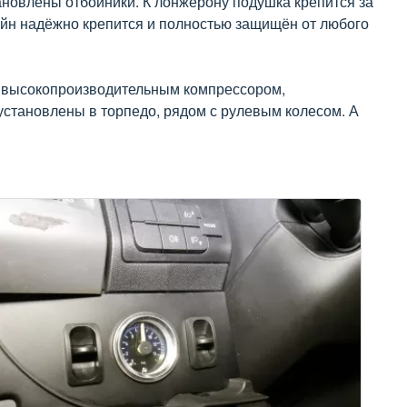
ановлены отбойники. К лонжерону подушка крепится за
тейн надёжно крепится и полностью защищён от любого
а высокопроизводительным компрессором,
установлены в торпедо, рядом с рулевым колесом. А