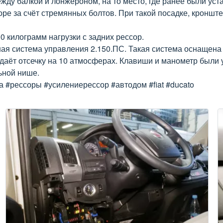
ду балкой и лонжероном, на то место, где ранее были уст
соре за счёт стремянных болтов. При такой посадке, кронш
 килограмм нагрузки с задних рессор.
ая система управления 2.150.ПС. Такая система оснащен
даёт отсечку на 10 атмосферах. Клавиши и манометр были 
ьной нише.
а #рессоры #усилениерессор #автодом #fiat #ducato