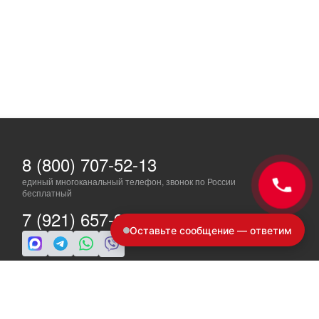
8 (800) 707-52-13
единый многоканальный телефон, звонок по России
бесплатный
7 (921) 657-98-77
Оставьте сообщение — ответим
ПН-ПТ: c 8 до 19
info@a-ride.ru