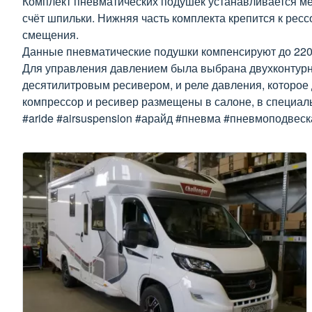
Комплект пневматических подушек устанавливается меж
счёт шпильки. Нижняя часть комплекта крепится к рес
смещения.
Данные пневматические подушки компенсируют до 2200
Для управления давлением была выбрана двухконтурн
десятилитровым ресивером, и реле давления, которое 
компрессор и ресивер размещены в салоне, в специал
#aride #airsuspension #арайд #пневма #пневмоподвеск