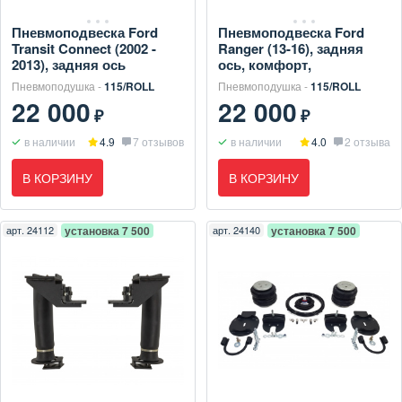
Пневмоподвеска Ford
Пневмоподвеска Ford
Transit Connect (2002 -
Ranger (13-16), задняя
2013), задняя ось
ось, комфорт,
Пневмоподушка -
115/ROLL
Пневмоподушка -
115/ROLL
22 000
22 000
₽
₽
в наличии
4.9
7 отзывов
в наличии
4.0
2 отзыва
В КОРЗИНУ
В КОРЗИНУ
арт.
24112
установка 7 500
арт.
24140
установка 7 500