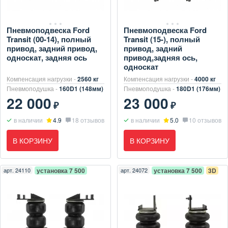
Пневмоподвеска Ford
Пневмоподвеска Ford
Transit (00-14), полный
Transit (15-), полный
привод, задний привод,
привод, задний
односкат, задняя ось
привод,задняя ось,
односкат
Компенсация нагрузки -
2560 кг
Компенсация нагрузки -
4000 кг
Пневмоподушка -
160D1 (148мм)
Пневмоподушка -
180D1 (176мм)
22 000
23 000
₽
₽
в наличии
4.9
18 отзывов
в наличии
5.0
10 отзывов
В КОРЗИНУ
В КОРЗИНУ
арт.
24110
установка 7 500
арт.
24072
установка 7 500
3D