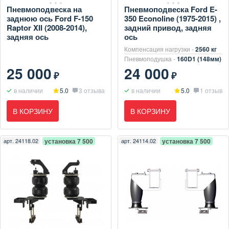
Пневмоподвеска на
Пневмоподвеска Ford E-
заднюю ось Ford F-150
350 Econoline (1975-2015) ,
Raptor XII (2008-2014),
задний привод, задняя
задняя ось
ось
Компенсация нагрузки -
2560 кг
Пневмоподушка -
160D1 (148мм)
25 000
24 000
₽
₽
в наличии
5.0
3 отзыва
в наличии
5.0
1 отзыв
В КОРЗИНУ
В КОРЗИНУ
арт.
24118.02
установка 7 500
арт.
24114.02
установка 7 500