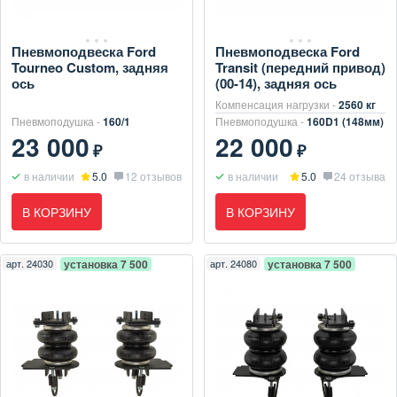
Пневмоподвеска Ford
Пневмоподвеска Ford
Tourneo Custom, задняя
Transit (передний привод)
ось
(00-14), задняя ось
Компенсация нагрузки -
2560 кг
Пневмоподушка -
160/1
Пневмоподушка -
160D1 (148мм)
23 000
22 000
₽
₽
в наличии
5.0
12 отзывов
в наличии
5.0
24 отзыва
В КОРЗИНУ
В КОРЗИНУ
арт.
24030
установка 7 500
арт.
24080
установка 7 500