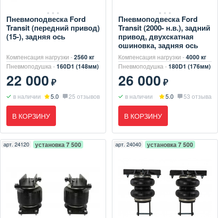
Пневмоподвеска Ford
Пневмоподвеска Ford
Transit (передний привод)
Transit (2000- н.в.), задний
(15-), задняя ось
привод, двухскатная
ошиновка, задняя ось
Компенсация нагрузки -
2560 кг
Компенсация нагрузки -
4000 кг
Пневмоподушка -
160D1 (148мм)
Пневмоподушка -
180D1 (176мм)
22 000
26 000
₽
₽
в наличии
5.0
25 отзывов
в наличии
5.0
53 отзыва
В КОРЗИНУ
В КОРЗИНУ
арт.
24120
установка 7 500
арт.
24040
установка 7 500