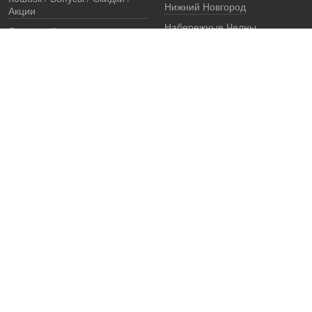
Нижний Новгород
Акции
Набережные Челны
Остерегайтесь подделок
Екатеринбург
Стоимость установки
Регионы
Сертификаты и документы
Представители
Гарантии
Реквизиты
Правовая информация
Офис продаж
Установочный центр
8 (800) 707-52-13
единый многоканальный телефон, звонок по России бесплатный
7 (921) 657-98-77
ПН-ПТ: c 8 до 19