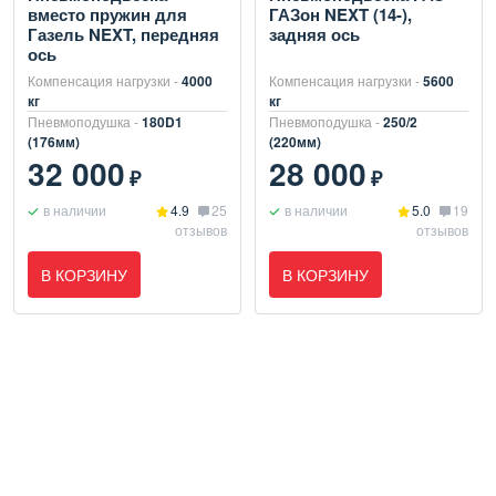
вместо пружин для
ГАЗон NEXT (14-),
Газель NEXT, передняя
задняя ось
ось
Компенсация нагрузки -
4000
Компенсация нагрузки -
5600
кг
кг
Пневмоподушка -
180D1
Пневмоподушка -
250/2
(176мм)
(220мм)
32 000
28 000
₽
₽
в наличии
4.9
25
в наличии
5.0
19
отзывов
отзывов
В КОРЗИНУ
В КОРЗИНУ