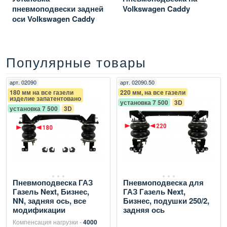
пневмоподвески задней
Volkswagen Caddy
оси Volkswagen Caddy
2018
Популярные товары
арт.
02090
арт.
02090.50
180 мм на все газели
220 мм, на все газели
изделие запатентовано
установка 7 500
3D
установка 7 500
3D
Пневмоподвеска ГАЗ
Пневмоподвеска для
Газель Next, Бизнес,
ГАЗ Газель Next,
NN, задняя ось, все
Бизнес, подушки 250/2,
модификации
задняя ось
Компенсация нагрузки -
4000