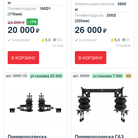
кг
Компенсация нагрузки -
5600
Пневмоподушка -
180D1
кг
(176мм)
Пневмоподушка -
250/2
(220мм)
24 000
- 17%
₽
20 000
26 000
₽
₽
в наличии
5.0
551
в наличии
5.0
25
отзыв
отзывов
В КОРЗИНУ
В КОРЗИНУ
арт.
02061.03
установка 25 500
арт.
02050
установка 7 500
3D
Пневмоподвеска
Пневмоподвеска ГАЗ