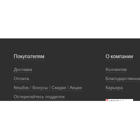
Покупателям
О компании
Доставка
Коллектив
Оплата
Благодарственн
Кeшбэк / Бонусы / Скидки / Акции
Карьера
Остерегайтесь подделок
Стоимость установки
Сертификаты и документы
Гарантии
Правовая информация