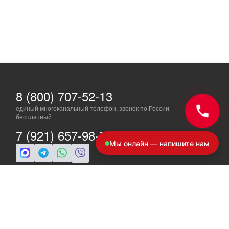
8 (800) 707-52-13
единый многоканальный телефон, звонок по России
бесплатный
7 (921) 657-98-77
Мы онлайн — напишите нам
ПН-ПТ: c 8 до 19
info@a-ride.ru