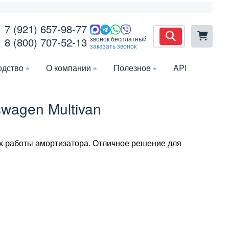
7 (921) 657-98-77
звонок бесплатный
8 (800) 707-52-13
заказать звонок
одство
О компании
Полезное
API
wagen Multivan
х работы амортизатора. Отличное решение для