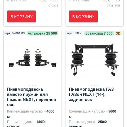
отзыв
отзывов
В КОРЗИНУ
В КОРЗИНУ
арт.
02061.03
установка 25 500
арт.
02050
установка 7 500
3D
Пневмоподвеска
Пневмоподвеска ГАЗ
вместо пружин для
ГАЗон NEXT (14-),
Газель NEXT, передняя
задняя ось
ось
Компенсация нагрузки -
4000
Компенсация нагрузки -
5600
кг
кг
Пневмоподушка -
180D1
Пневмоподушка -
250/2
(176мм)
(220мм)