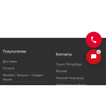
Покупателям
Контакты
Доставка
Санкт-Петербург
Оплата
Москва
Кeшбэк / Бонусы / Скидки /
Нижний Новгород
Акции
Набережные Челны
Остерегайтесь подделок
Екатеринбург
Стоимость установки
Регионы
Сертификаты и документы
Представители