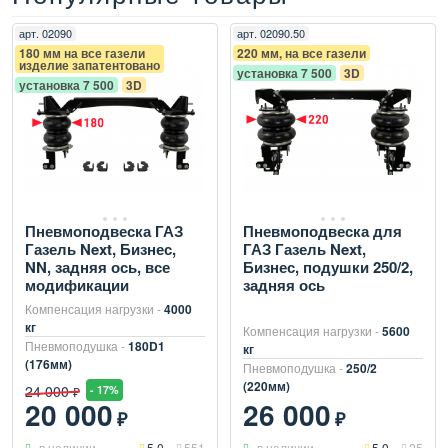
арт.
02090
арт.
02090.50
180 мм на все газели
220 мм, на все газели
изделие запатентовано
установка 7 500
3D
установка 7 500
3D
Пневмоподвеска ГАЗ
Пневмоподвеска для
Газель Next, Бизнес,
ГАЗ Газель Next,
NN, задняя ось, все
Бизнес, подушки 250/2,
модификации
задняя ось
Компенсация нагрузки -
4000
кг
Компенсация нагрузки -
5600
Пневмоподушка -
180D1
кг
(176мм)
Пневмоподушка -
250/2
(220мм)
24 000
- 17%
₽
20 000
26 000
₽
₽
в наличии
5.0
551
в наличии
5.0
25