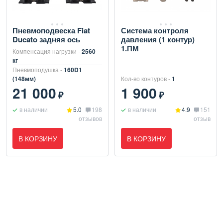
Пневмоподвеска Fiat
Система контроля
Ducato задняя ось
давления (1 контур)
1.ПМ
Компенсация нагрузки -
2560
кг
Пневмоподушка -
160D1
(148мм)
Кол-во контуров -
1
21 000
1 900
₽
₽
в наличии
5.0
198
в наличии
4.9
151
отзывов
отзыв
В КОРЗИНУ
В КОРЗИНУ