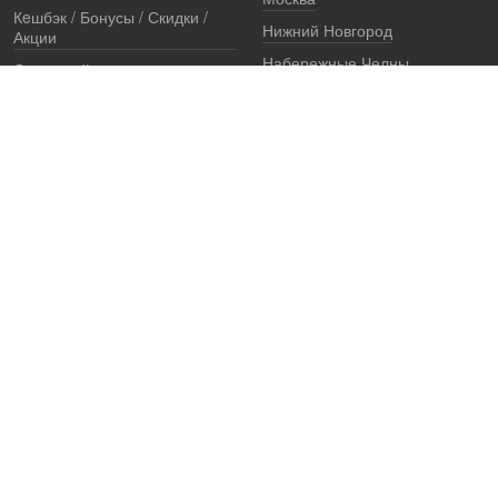
Кeшбэк / Бонусы / Скидки /
Нижний Новгород
Акции
Набережные Челны
Остерегайтесь подделок
Екатеринбург
Стоимость установки
Регионы
Сертификаты и документы
Представители
Гарантии
Реквизиты
Правовая информация
Офис продаж
Установочный центр
8 (800) 707-52-13
единый многоканальный телефон, звонок по России бесплатный
7 (921) 657-98-77
ПН-ПТ: c 8 до 19