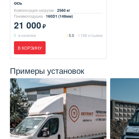
ось
Компенсация нагрузки -
2560 кг
Пневмоподушка -
160D1 (148мм)
21 000
₽
в наличии
5.0
198 отзывов
В КОРЗИНУ
Примеры установок