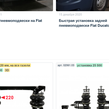
21
15 декабря 2020
пневмоподвески на Fiat
Быстрая установка задней
пневмоподвески Fiat Ducat
220 мм, на все газели
арт.
02061.03
установка 25 500
00
3D