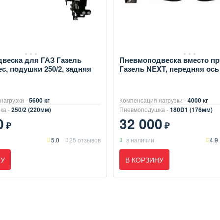
веска для ГАЗ Газель
Пневмоподвеска вместо п
ес, подушки 250/2, задняя
Газель NEXT, передняя ось
нагрузки -
5600 кг
Компенсация нагрузки -
4000 кг
ка -
250/2 (220мм)
Пневмоподушка -
180D1 (176мм)
0
32 000
₽
₽
5.0
25 отзывов
в наличии
4.9
НУ
В КОРЗИНУ