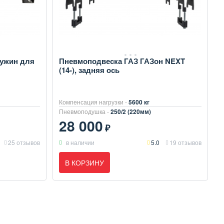
ружин для
Пневмоподвеска ГАЗ ГАЗон NEXT
(14-), задняя ось
Компенсация нагрузки -
5600 кг
Пневмоподушка -
250/2 (220мм)
28 000
₽
25 отзывов
в наличии
5.0
19 отзывов
В КОРЗИНУ