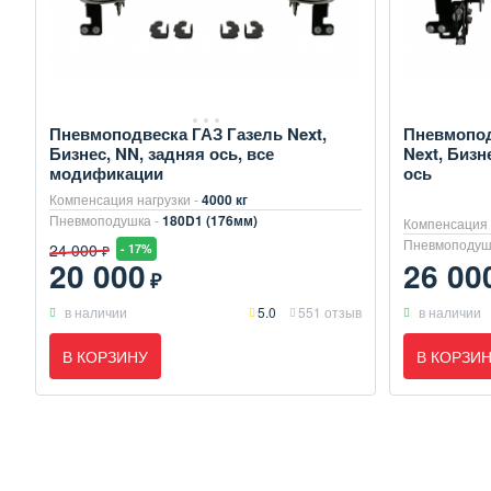
Пневмоподвеска ГАЗ Газель Next,
Пневмопод
Бизнес, NN, задняя ось, все
Next, Бизн
модификации
ось
Компенсация нагрузки -
4000 кг
Пневмоподушка -
180D1 (176мм)
Компенсация 
Пневмоподуш
24 000
- 17%
₽
20 000
26 00
₽
в наличии
5.0
551 отзыв
в наличии
В КОРЗИНУ
В КОРЗИ