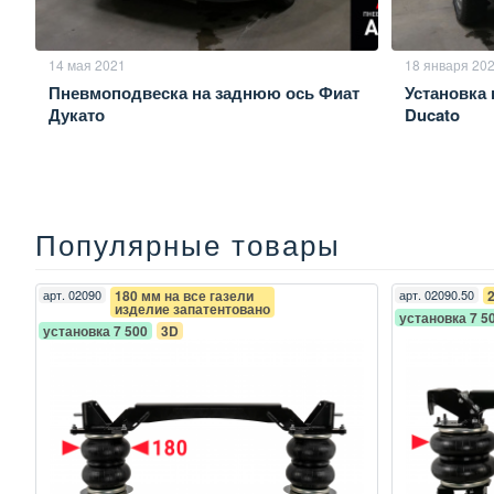
14 мая 2021
18 января 20
Пневмоподвеска на заднюю ось Фиат
Установка 
Дукато
Ducato
Популярные товары
арт.
02090
180 мм на все газели
арт.
02090.50
изделие запатентовано
установка 7 5
установка 7 500
3D