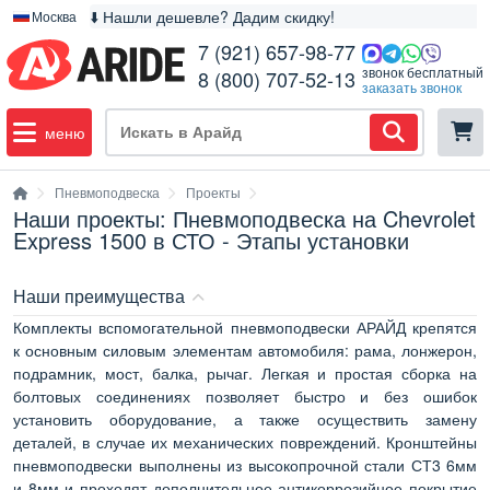
⬇️ Нашли дешевле? Дадим скидку!
Москва
7 (921) 657-98-77
звонок бесплатный
8 (800) 707-52-13
заказать звонок
меню
Пневмоподвеска
Проекты
Наши проекты: Пневмоподвеска на Chevrolet
Express 1500 в СТО - Этапы установки
Наши преимущества
Комплекты вспомогательной пневмоподвески АРАЙД крепятся
к основным силовым элементам автомобиля: рама, лонжерон,
подрамник, мост, балка, рычаг. Легкая и простая сборка на
болтовых соединениях позволяет быстро и без ошибок
установить оборудование, а также осуществить замену
деталей, в случае их механических повреждений. Кронштейны
пневмоподвески выполнены из высокопрочной стали СТ3 6мм
и 8мм и проходят дополнительное антикоррозийное покрытие