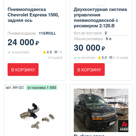
Пневмоподвеска
Двухконтурная система
Chevrolet Express 1500,
управления
задняя ось
пневмоподвеской с
ресивером 2.120.В
Кол-во контуров -
2
Пневмоподушка -
115/ROLL
24 000
Объем ресивера -
5 л
₽
30 000
₽
в наличии
4.9
14
отзывов
в наличии
5.0
2 отзыва
В КОРЗИНУ
В КОРЗИНУ
арт.
AR-QC
установка 1 500