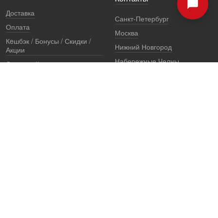
Доставка
Санкт-Петербург
Оплата
Москва
Кeшбэк / Бонусы / Скидки /
Нижний Новгород
Акции
Набережные Челны
Остерегайтесь подделок
Екатеринбург
Стоимость установки
Регионы
Сертификаты и документы
Представители
Гарантии
Реквизиты
Правовая информация
Офис продаж
Установочный центр
8 (800) 707-52-13
единый многоканальный телефон, звонок по России бесплатный
7 (921) 657-98-77