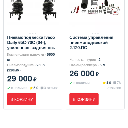
Пневмоподвеска Iveco
Система управления
Daily 65С-70С (04-),
пневмоподвеской
усиленная, задняя ось
2.120.ПС
Компенсация нагрузки -
5600
кг
Кол-во контуров -
2
Пневмоподушка -
250/2
Объем ресивера -
5 л
26 000
(220мм)
₽
29 000
₽
в наличии
4.9
76
в наличии
5.0
3 отзыва
отзывов
В КОРЗИНУ
В КОРЗИНУ