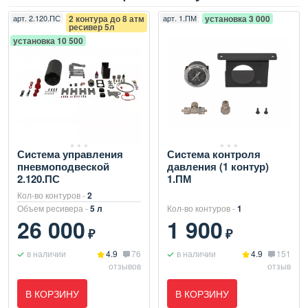
арт.
2.120.ПС
2 контура до 8 атм
арт.
1.ПМ
установка 3 000
ресивер 5л
установка 10 500
Система управления
Система контроля
пневмоподвеской
давления (1 контур)
2.120.ПС
1.ПМ
Кол-во контуров -
2
Объем ресивера -
5 л
Кол-во контуров -
1
26 000
1 900
₽
₽
в наличии
4.9
76
в наличии
4.9
151
отзывов
отзыв
В КОРЗИНУ
В КОРЗИНУ