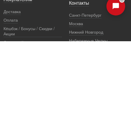
Контакты
Доставка
Санкт-Петербург
Оплата
Москва
Кeшбэк / Бонусы / Скидки /
Нижний Новгород
Акции
Набережные Челны
Остерегайтесь подделок
Екатеринбург
Стоимость установки
Регионы
Сертификаты и документы
Представители
Гарантии
Реквизиты
Правовая информация
Офис продаж
Установочный центр
8 (800) 707-52-13
единый многоканальный телефон, звонок по России бесплатный
7 (921) 657-98-77