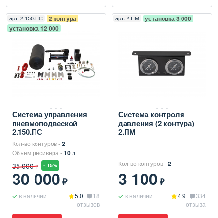
арт.
2.150.ПС
2 контура
арт.
2.ПМ
установка 3 000
установка 12 000
Система управления
Система контроля
пневмоподвеской
давления (2 контура)
2.150.ПС
2.ПМ
Кол-во контуров -
2
Объем ресивера -
10 л
Кол-во контуров -
2
35 000
- 15%
₽
30 000
3 100
₽
₽
в наличии
5.0
18
в наличии
4.9
334
отзывов
отзыва