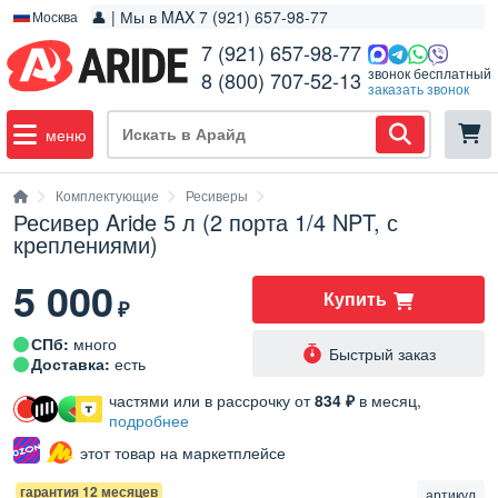
👤 | Мы в MAX 7 (921) 657-98-77
Москва
7 (921) 657-98-77
звонок бесплатный
8 (800) 707-52-13
заказать звонок
меню
Комплектующие
Ресиверы
Ресивер Aride 5 л (2 порта 1/4 NPT, с
креплениями)
5 000
Купить
₽
СПб:
много
Быстрый заказ
Доставка:
есть
частями или в рассрочку от
834 ₽
в месяц,
подробнее
этот товар на маркетплейсе
гарантия 12 месяцев
артикул