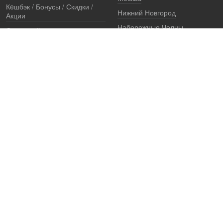
Кeшбэк / Бонусы / Скидки /
Нижний Новгород
Акции
Набережные Челны
Остерегайтесь подделок
Екатеринбург
Стоимость установки
Регионы
Сертификаты и документы
Представители
Гарантии
Реквизиты
Правовая информация
Офис продаж
Установочный центр
8 (800) 707-52-13
единый многоканальный телефон, звонок по России бесплатный
7 (921) 657-98-77
ПН-ПТ: c 8 до 19