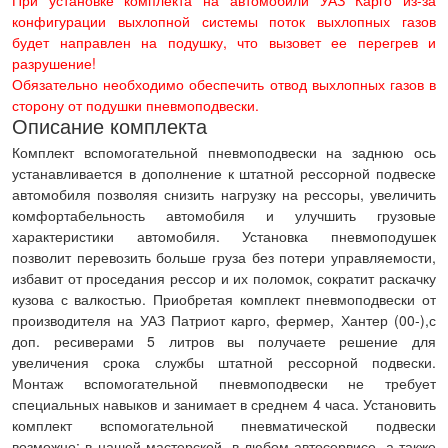
При установке комплекта на автомобили УАЗ Карго из-за
конфигурации выхлопной системы поток выхлопных газов
будет направлен на подушку, что вызовет ее перегрев и
разрушение!
Обязательно необходимо обеспечить отвод выхлопных газов в
сторону от подушки пневмоподвески.
Описание комплекта
Комплект вспомогательной пневмоподвески на заднюю ось
устанавливается в дополнение к штатной рессорной подвеске
автомобиля позволяя снизить нагрузку на рессоры, увеличить
комфортабельность автомобиля и улучшить грузовые
характеристики автомобиля. Установка пневмоподушек
позволит перевозить больше груза без потери управляемости,
избавит от проседания рессор и их поломок, сократит раскачку
кузова с валкостью. Приобретая комплект пневмоподвески от
производителя на УАЗ Патриот карго, фермер, Хантер (00-),с
доп. ресиверами 5 литров вы получаете решение для
увеличения срока службы штатной рессорной подвески.
Монтаж вспомогательной пневмоподвески не требует
специальных навыков и занимает в среднем 4 часа. Установить
комплект вспомогательной пневматической подвески
возможно: в нашей мастерской, в любом автосервисе, а также