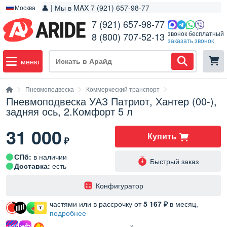
👤 | Мы в MAX 7 (921) 657-98-77
Москва
7 (921) 657-98-77
звонок бесплатный
8 (800) 707-52-13
заказать звонок
меню
Пневмоподвеска
Коммерческий транспорт
Пневмоподвеска УАЗ Патриот, Хантер (00-),
задняя ось, 2.Комфорт 5 л
31 000
Купить
₽
СПб:
в наличии
Быстрый заказ
Доставка:
есть
️Конфигуратор
частями или в рассрочку от
5 167 ₽
в месяц,
подробнее