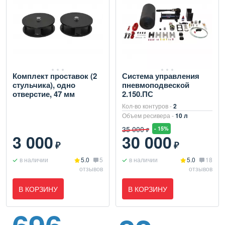
Комплект проставок (2
Система управления
стульчика), одно
пневмоподвеской
отверстие, 47 мм
2.150.ПС
Кол-во контуров -
2
Объем ресивера -
10 л
35 000
- 15%
₽
3 000
30 000
₽
₽
в наличии
5.0
5
в наличии
5.0
18
отзывов
отзывов
В КОРЗИНУ
В КОРЗИНУ