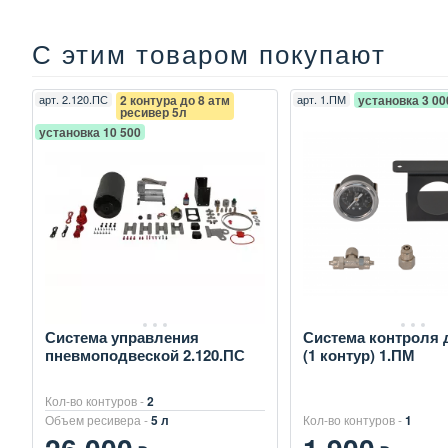
С этим товаром покупают
арт.
2.120.ПС
2 контура до 8 атм
арт.
1.ПМ
установка 3 00
ресивер 5л
установка 10 500
Система управления
Система контроля 
пневмоподвеской 2.120.ПС
(1 контур) 1.ПМ
Кол-во контуров -
2
Объем ресивера -
5 л
Кол-во контуров -
1