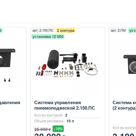
0
арт.
2.150.ПС
2 контура
арт.
2.ПМ
уст
установка 12 000
давления
Система управления
Система к
пневмоподвеской 2.150.ПС
(2 контура
Кол-во контуров -
2
Объем ресивера -
10 л
Кол-во конту
35 000
- 15%
₽