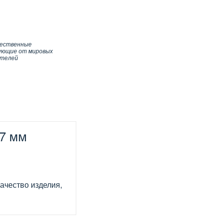
чественные
ующие от мировых
ителей
47 мм
ачество изделия,