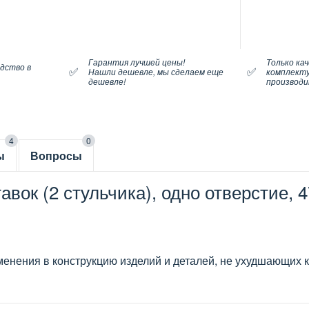
Гарантия лучшей цены!
Только ка
дство в
✅
✅
Нашли дешевле, мы сделаем еще
комплект
дешевле!
производ
4
0
ы
Вопросы
авок (2 стульчика), одно отверстие, 
менения в конструкцию изделий и деталей, не ухудшающих к