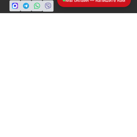
Мы онлайн — напишите нам
ПН-ПТ: c 8 до 19
info@a-ride.ru
во воспользоваться 146 статьей УК РФ при нарушении авторских и
местима с а/м ГАЗ (моделей: Газель, Газон, Валдай, Соболь и
е правообладателем в оборот.
ои данные в любой форме обратной связи на сайте a-ride.ru