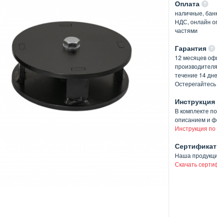
Оплата
наличные, банк
НДС, онлайн оп
частями
Гарантия
12 месяцев оф
производителя
течение 14 дн
Остерегайтесь
Инструкция
В комплекте п
описанием и ф
Инструкция по
Сертификат
Наша продукц
Скачать серти