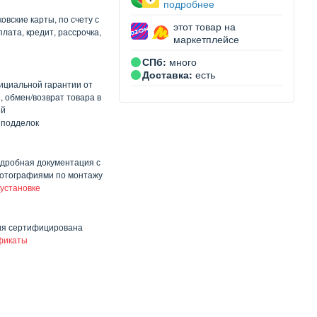
подробнее
овские карты, по счету с
этот товар на
лата, кредит, рассрочка,
маркетплейсе
СПб:
много
Доставка:
есть
ициальной гарантии от
, обмен/возврат товара в
ей
 подделок
одробная документация с
отографиями по монтажу
 установке
ия сертифицирована
фикаты