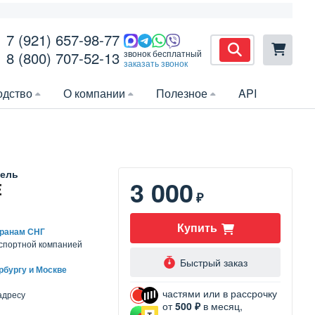
7 (921) 657-98-77
звонок бесплатный
8 (800) 707-52-13
заказать звонок
одство
О компании
Полезное
API
ель
3 000
₽
Купить
транам СНГ
нспортной компанией
Быстрый заказ
рбургу и Москве
частями или в рассрочку
адресу
от
500 ₽
в месяц,