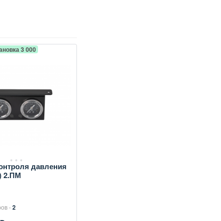
ановка 3 000
онтроля давления
) 2.ПМ
ров -
2