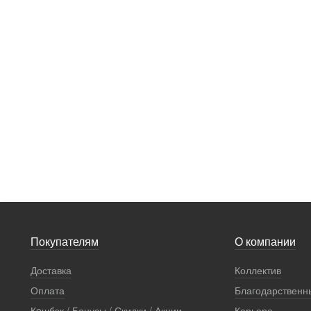
Покупателям
О компании
Доставка
Коллектив
Оплата
Благодарственн
Кeшбэк / Бонусы / Скидки / Акции
Карьера