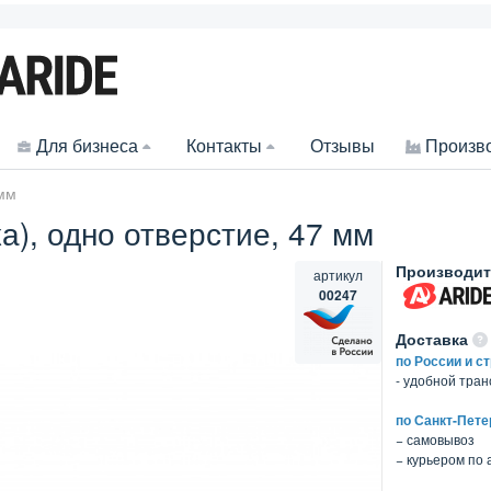
Для бизнеса
Контакты
Отзывы
Произв
 мм
а), одно отверстие, 47 мм
Производит
артикул
00247
Доставка
по России и с
- удобной тра
по Санкт-Пете
− самовывоз
− курьером по 