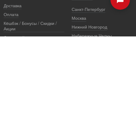
Доставка
Санкт-Петербург
Оплата
Москва
Кeшбэк / Бонусы / Скидки /
Нижний Новгород
Акции
Набережные Челны
Остерегайтесь подделок
Екатеринбург
Стоимость установки
Регионы
Сертификаты и документы
Представители
Гарантии
Реквизиты
Правовая информация
Офис продаж
Установочный центр
8 (800) 707-52-13
единый многоканальный телефон, звонок по России бесплатный
7 (921) 657-98-77