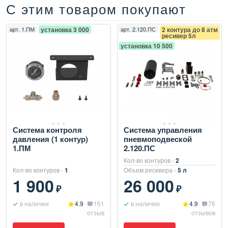
С этим товаром покупают
арт.
1.ПМ
установка 3 000
арт.
2.120.ПС
2 контура до 8 атм
ресивер 5л
установка 10 500
Система контроля
Система управления
давления (1 контур)
пневмоподвеской
1.ПМ
2.120.ПС
Кол-во контуров -
2
Кол-во контуров -
1
Объем ресивера -
5 л
1 900
26 000
₽
₽
в наличии
4.9
151
в наличии
4.9
76
отзыв
отзывов