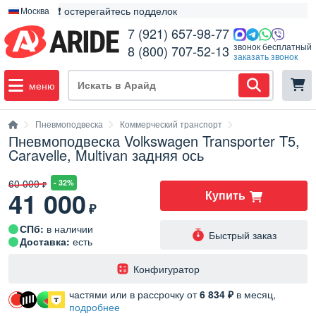
❗ остерегайтесь подделок
Москва
7 (921) 657-98-77
звонок бесплатный
8 (800) 707-52-13
заказать звонок
меню
Пневмоподвеска
Коммерческий транспорт
Пневмоподвеска Volkswagen Transporter T5,
Caravelle, Multivan задняя ось
60 000
- 32%
₽
41 000
Купить
₽
СПб:
в наличии
Быстрый заказ
Доставка:
есть
️Конфигуратор
частями или в рассрочку от
6 834 ₽
в месяц,
подробнее