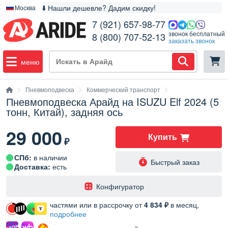
⬇️ Нашли дешевле? Дадим скидку!
Москва
7 (921) 657-98-77
звонок бесплатный
8 (800) 707-52-13
заказать звонок
меню
Пневмоподвеска
Коммерческий транспорт
Пневмоподвеска Арайд на ISUZU Elf 2024 (5
тонн, Китай), задняя ось
29 000
Купить
₽
СПб:
в наличии
Быстрый заказ
Доставка:
есть
️Конфигуратор
частями или в рассрочку от
4 834 ₽
в месяц,
подробнее