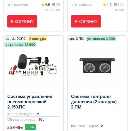
в наличии
4.9
76
в наличии
4.9
151
отзывов
отзыв
В КОРЗИНУ
В КОРЗИНУ
арт.
2.150.ПС
2 контура
арт.
2.ПМ
установка 3 000
установка 12 000
Система управления
Система контроля
пневмоподвеской
давления (2 контура)
2.150.ПС
2.ПМ
Кол-во контуров -
2
Объем ресивера -
10 л
Кол-во контуров -
2
35 000
- 15%
₽