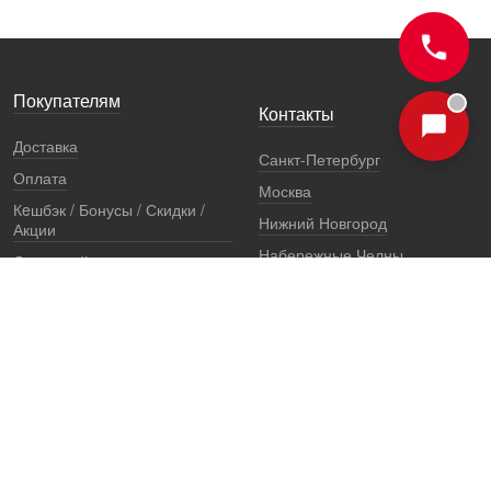
Покупателям
Контакты
Доставка
Санкт-Петербург
Оплата
Москва
Кeшбэк / Бонусы / Скидки /
Нижний Новгород
Акции
Набережные Челны
Остерегайтесь подделок
Екатеринбург
Стоимость установки
Регионы
Сертификаты и документы
Представители
Гарантии
Реквизиты
Правовая информация
Офис продаж
Установочный центр