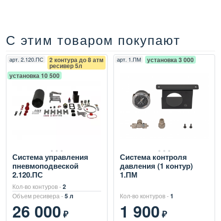
С этим товаром покупают
арт.
2.120.ПС
2 контура до 8 атм
арт.
1.ПМ
установка 3 000
ресивер 5л
установка 10 500
Система управления
Система контроля
пневмоподвеской
давления (1 контур)
2.120.ПС
1.ПМ
Кол-во контуров -
2
Объем ресивера -
5 л
Кол-во контуров -
1
26 000
1 900
₽
₽