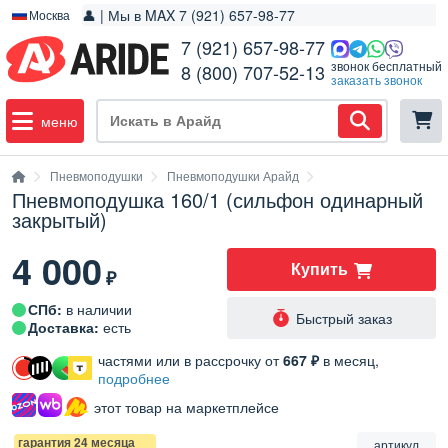
👤 | Мы в MAX 7 (921) 657-98-77
Москва
7 (921) 657-98-77
звонок бесплатный
8 (800) 707-52-13
заказать звонок
меню
Пневмоподушки
Пневмоподушки Арайд
Пневмоподушка 160/1 (сильфон одинарный
закрытый)
4 000
Купить
₽
СПб:
в наличии
Быстрый заказ
Доставка:
есть
частями или в рассрочку от
667 ₽
в месяц,
подробнее
этот товар на маркетплейсе
гарантия 24 месяца
артикул