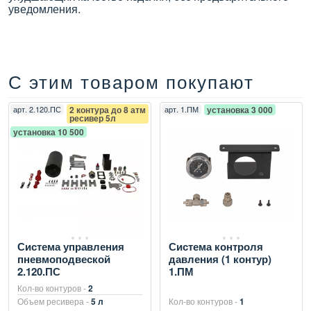
уведомления.
С этим товаром покупают
арт.
2.120.ПС
2 контура до 8 атм
арт.
1.ПМ
установка 3 000
ресивер 5л
установка 10 500
Система управления
Система контроля
пневмоподвеской
давления (1 контур)
2.120.ПС
1.ПМ
Кол-во контуров -
2
Объем ресивера -
5 л
Кол-во контуров -
1