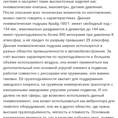
системе и засоряют такие высокоточные изделия как:
пневматические клапана, манометры, датчики давления.
После описания всех технических моментов по изготовлению,
можно смело говорить о характеристиках. Данная
пневматическая подушка Арайд 160/1: имеет свободный ход –
134 мм., максимально раздувается в диаметре до 144 мм.,
имеет грузоподъёмность более 900 килограмм при давлении 8
атмосфер, а её предел по разрыву превышает 25 атмосфер.
Данная пневматическая подушка широко используется в
разных областях промышленности и автомобилестроения. За
счёт высоких характеристик по грузоподъёмности и большом
объёме используемого воздуха, она может применяться как
дополнительный или основной упругий элемент в подвеске,
работая совместно с рессорами или пружинами, или взамен
таковых. Её грузоподъёмности хватает для поддержания
заводского клиренса, на гружёном коммерческом транспорте с
изношенными заводскими упругими узлами подвески. И это
далеко не все сферы, где возможно использовать данный
пневмоэлемент, она может использоваться как виброопора для
тяжёлого оборудования, или же в других областях, где нужна
высокая грузоподъёмность, мягкость и плавность. Основным
параметром является то, что в качестве рабочего тела, должен