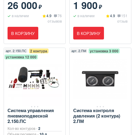
26 000
1 900
₽
₽
в наличии
4.9
76
в наличии
4.9
151
отзывов
отзыв
В КОРЗИНУ
В КОРЗИНУ
арт.
2.150.ПС
2 контура
арт.
2.ПМ
установка 3 000
установка 12 000
Система управления
Система контроля
пневмоподвеской
давления (2 контура)
2.150.ПС
2.ПМ
Кол-во контуров -
2
Объем ресивера -
10 л