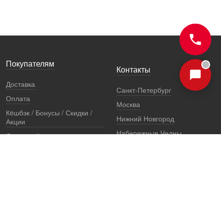
Покупателям
Контакты
Доставка
Санкт-Петербург
Оплата
Москва
Кeшбэк / Бонусы / Скидки /
Нижний Новгород
Акции
Набережные Челны
Остерегайтесь подделок
Екатеринбург
Стоимость установки
Регионы
Сертификаты и документы
Представители
Гарантии
Реквизиты
Правовая информация
Офис продаж