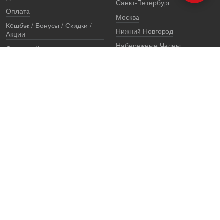
Санкт-Петербург
Оплата
Москва
Кeшбэк / Бонусы / Скидки /
Нижний Новгород
Акции
Набережные Челны
Остерегайтесь подделок
Екатеринбург
Стоимость установки
Регионы
Сертификаты и документы
Представители
Гарантии
Реквизиты
Правовая информация
Офис продаж
Установочный центр
8 (800) 707-52-13
единый многоканальный телефон, звонок по России бесплатный
7 (921) 657-98-77