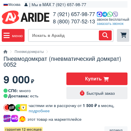
👤 | Мы в MAX 7 (921) 657-98-77
Москва
7 (921) 657-98-77
звонок бесплатный
8 (800) 707-52-13
заказать звонок
меню
Пневмодомкраты
Пневмодомкрат (пневматический домкрат)
0052
9 000
Купить
₽
СПб:
много
Быстрый заказ
Доставка:
есть
частями или в рассрочку от
1 500 ₽
в месяц,
подробнее
этот товар на маркетплейсе
гарантия 12 месяцев
артикул