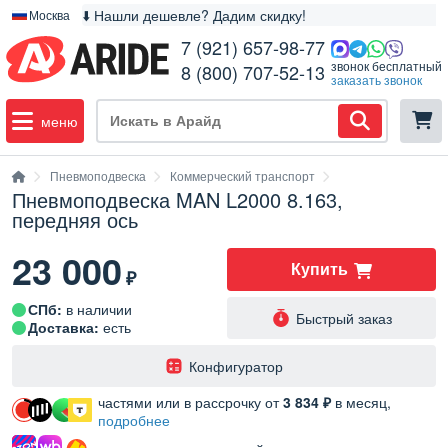
⬇️ Нашли дешевле? Дадим скидку!
Москва
7 (921) 657-98-77
звонок бесплатный
8 (800) 707-52-13
заказать звонок
меню
Пневмоподвеска
Коммерческий транспорт
Пневмоподвеска MAN L2000 8.163,
передняя ось
23 000
Купить
₽
СПб:
в наличии
Быстрый заказ
Доставка:
есть
️Конфигуратор
частями или в рассрочку от
3 834 ₽
в месяц,
подробнее