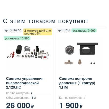
С этим товаром покупают
арт.
2.120.ПС
2 контура до 8 атм
арт.
1.ПМ
установка 3 000
ресивер 5л
установка 10 500
Система управления
Система контроля
пневмоподвеской
давления (1 контур)
2.120.ПС
1.ПМ
Кол-во контуров -
2
Объем ресивера -
5 л
Кол-во контуров -
1
26 000
1 900
₽
₽