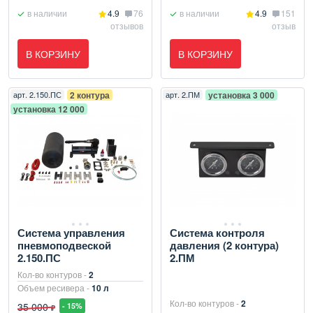
в наличии
4.9
76
в наличии
4.9
151
отзывов
отзыв
В КОРЗИНУ
В КОРЗИНУ
арт.
2.150.ПС
2 контура
арт.
2.ПМ
установка 3 000
установка 12 000
Система управления
Система контроля
пневмоподвеской
давления (2 контура)
2.150.ПС
2.ПМ
Кол-во контуров -
2
Объем ресивера -
10 л
Кол-во контуров -
2
35 000
- 15%
₽