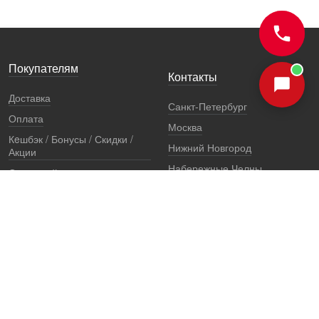
Покупателям
Контакты
Доставка
Санкт-Петербург
Оплата
Москва
Кeшбэк / Бонусы / Скидки /
Нижний Новгород
Акции
Набережные Челны
Остерегайтесь подделок
Екатеринбург
Стоимость установки
Регионы
Сертификаты и документы
Представители
Гарантии
Реквизиты
Правовая информация
Офис продаж
Установочный центр