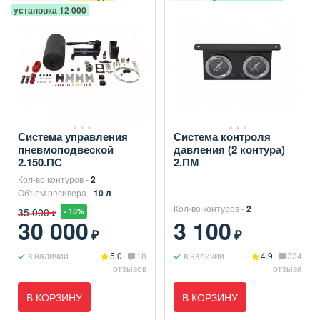
установка 12 000
Система управления
Система контроля
пневмоподвеской
давления (2 контура)
2.150.ПС
2.ПМ
Кол-во контуров -
2
Объем ресивера -
10 л
Кол-во контуров -
2
35 000
- 15%
₽
30 000
3 100
₽
₽
в наличии
5.0
18
в наличии
4.9
334
отзывов
отзыва
В КОРЗИНУ
В КОРЗИНУ