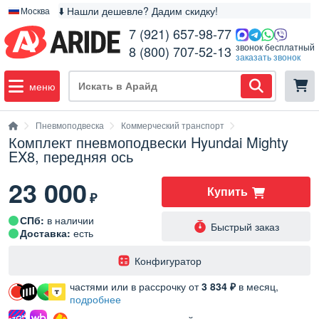
⬇️ Нашли дешевле? Дадим скидку!
Москва
7 (921) 657-98-77
звонок бесплатный
8 (800) 707-52-13
заказать звонок
меню
Пневмоподвеска
Коммерческий транспорт
Комплект пневмоподвески Hyundai Mighty
EX8, передняя ось
23 000
Купить
₽
СПб:
в наличии
Быстрый заказ
Доставка:
есть
️Конфигуратор
частями или в рассрочку от
3 834 ₽
в месяц,
подробнее