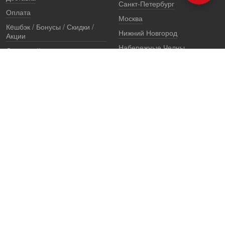
Санкт-Петербург
Оплата
Москва
Кeшбэк / Бонусы / Скидки /
Нижний Новгород
Акции
Набережные Челны
Остерегайтесь подделок
Екатеринбург
Стоимость установки
Регионы
Сертификаты и документы
Представители
Гарантии
Реквизиты
Правовая информация
Офис продаж
Установочный центр
8 (800) 707-52-13
единый многоканальный телефон, звонок по России бесплатный
7 (921) 657-98-77