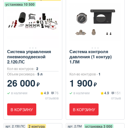
установка 10 500
Система управления
Система контроля
пневмоподвеской
давления (1 контур)
2.120.ПС
1.ПМ
Кол-во контуров -
2
Объем ресивера -
5 л
Кол-во контуров -
1
26 000
1 900
₽
₽
в наличии
4.9
76
в наличии
4.9
151
отзывов
отзыв
В КОРЗИНУ
В КОРЗИНУ
арт.
2.150.ПС
2 контура
арт.
2.ПМ
установка 3 000