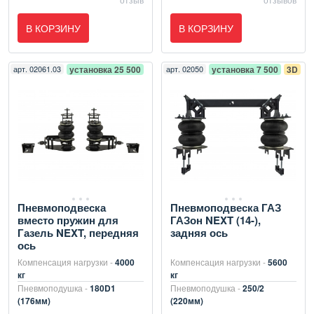
В КОРЗИНУ
В КОРЗИНУ
арт.
02061.03
установка 25 500
арт.
02050
установка 7 500
3D
Пневмоподвеска
Пневмоподвеска ГАЗ
вместо пружин для
ГАЗон NEXT (14-),
Газель NEXT, передняя
задняя ось
ось
Компенсация нагрузки -
4000
Компенсация нагрузки -
5600
кг
кг
Пневмоподушка -
180D1
Пневмоподушка -
250/2
(176мм)
(220мм)