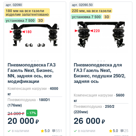
арт.
02090
арт.
02090.50
180 мм на все газели
220 мм, на все газели
изделие запатентовано
установка 7 500
3D
установка 7 500
3D
Пневмоподвеска ГАЗ
Пневмоподвеска для
Газель Next, Бизнес,
ГАЗ Газель Next,
NN, задняя ось, все
Бизнес, подушки 250/2,
модификации
задняя ось
Компенсация нагрузки -
4000
кг
Компенсация нагрузки -
5600
Пневмоподушка -
180D1
кг
(176мм)
Пневмоподушка -
250/2
(220мм)
24 000
- 17%
₽
20 000
26 000
₽
₽
в наличии
5.0
551
в наличии
5.0
25
отзыв
отзывов