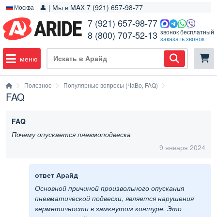
👤 | Мы в MAX 7 (921) 657-98-77
Москва
7 (921) 657-98-77
звонок бесплатный
8 (800) 707-52-13
заказать звонок
меню
Полезное
Популярные вопросы (ЧаВо, FAQ)
FAQ
FAQ
Почему опускается пневмоподвеска
9 января 2024
ответ Арайд
Основной причиной произвольного опускания
пневматической подвески, является нарушения
герметичности в замкнутом контуре. Это