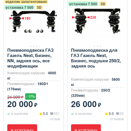
изделие запатентовано
установка 7 500
3D
установка 7 500
3D
Пневмоподвеска ГАЗ
Пневмоподвеска для
Газель Next, Бизнес,
ГАЗ Газель Next,
NN, задняя ось, все
Бизнес, подушки 250/2,
модификации
задняя ось
Компенсация нагрузки -
4000
кг
Компенсация нагрузки -
5600
Пневмоподушка -
180D1
кг
(176мм)
Пневмоподушка -
250/2
(220мм)
24 000
- 17%
₽
20 000
26 000
₽
₽
в наличии
5.0
551
в наличии
5.0
25
отзыв
отзывов
В КОРЗИНУ
В КОРЗИНУ