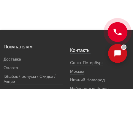
Покупателям
Контакты
Доставка
Санкт-Петербург
Оплата
Москва
Кeшбэк / Бонусы / Скидки /
Нижний Новгород
Акции
Набережные Челны
Остерегайтесь подделок
Екатеринбург
Стоимость установки
Регионы
Сертификаты и документы
Представители
Гарантии
Реквизиты
Правовая информация