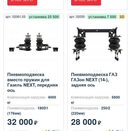
арт.
02061.03
установка 25 500
арт.
02050
установка 7 500
3D
Пневмоподвеска
Пневмоподвеска ГАЗ
вместо пружин для
ГАЗон NEXT (14-),
Газель NEXT, передняя
задняя ось
ось
Компенсация нагрузки -
4000
Компенсация нагрузки -
5600
кг
кг
Пневмоподушка -
180D1
Пневмоподушка -
250/2
(176мм)
(220мм)
32 000
28 000
₽
₽