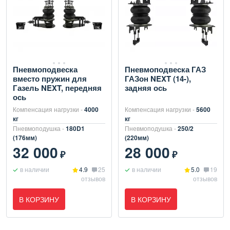
Пневмоподвеска
Пневмоподвеска ГАЗ
вместо пружин для
ГАЗон NEXT (14-),
Газель NEXT, передняя
задняя ось
ось
Компенсация нагрузки -
4000
Компенсация нагрузки -
5600
кг
кг
Пневмоподушка -
180D1
Пневмоподушка -
250/2
(176мм)
(220мм)
32 000
28 000
₽
₽
в наличии
4.9
25
в наличии
5.0
19
отзывов
отзывов
В КОРЗИНУ
В КОРЗИНУ