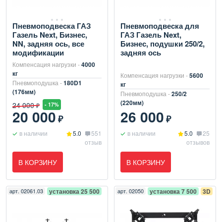
Пневмоподвеска ГАЗ
Пневмоподвеска для
Газель Next, Бизнес,
ГАЗ Газель Next,
NN, задняя ось, все
Бизнес, подушки 250/2,
модификации
задняя ось
Компенсация нагрузки -
4000
кг
Компенсация нагрузки -
5600
Пневмоподушка -
180D1
кг
(176мм)
Пневмоподушка -
250/2
(220мм)
24 000
- 17%
₽
20 000
26 000
₽
₽
в наличии
5.0
551
в наличии
5.0
25
отзыв
отзывов
В КОРЗИНУ
В КОРЗИНУ
арт.
02061.03
установка 25 500
арт.
02050
установка 7 500
3D