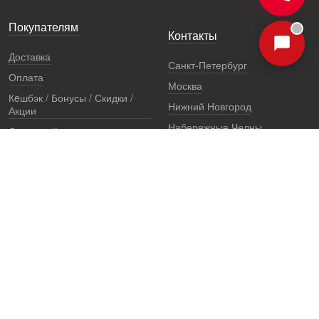
Покупателям
Контакты
Доставка
Санкт-Петербург
Оплата
Москва
Кeшбэк / Бонусы / Скидки /
Нижний Новгород
Акции
Набережные Челны
Остерегайтесь подделок
Екатеринбург
Стоимость установки
Регионы
Сертификаты и документы
Представители
Гарантии
Реквизиты
Правовая информация
Офис продаж
Установочный центр
8 (800) 707-52-13
единый многоканальный телефон, звонок по России бесплатный