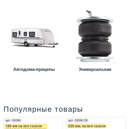
Автодома-прицепы
Универсальная
Популярные товары
арт.
02090
арт.
02090.50
180 мм на все газели
220 мм, на все газели