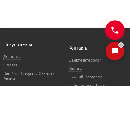
Покупателям
Контакты
Доставка
Санкт-Петербург
Оплата
Москва
Кeшбэк / Бонусы / Скидки /
Нижний Новгород
Акции
Набережные Челны
Остерегайтесь подделок
Екатеринбург
Стоимость установки
Регионы
Сертификаты и документы
Представители
Гарантии
Реквизиты
Правовая информация
Офис продаж