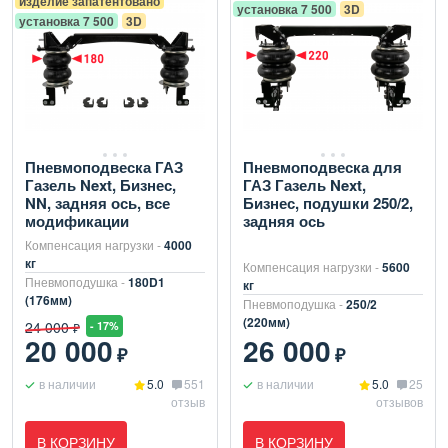
изделие запатентовано
установка 7 500
3D
установка 7 500
3D
Пневмоподвеска ГАЗ
Пневмоподвеска для
Газель Next, Бизнес,
ГАЗ Газель Next,
NN, задняя ось, все
Бизнес, подушки 250/2,
модификации
задняя ось
Компенсация нагрузки -
4000
кг
Компенсация нагрузки -
5600
Пневмоподушка -
180D1
кг
(176мм)
Пневмоподушка -
250/2
(220мм)
24 000
- 17%
₽
20 000
26 000
₽
₽
в наличии
5.0
551
в наличии
5.0
25
отзыв
отзывов
В КОРЗИНУ
В КОРЗИНУ