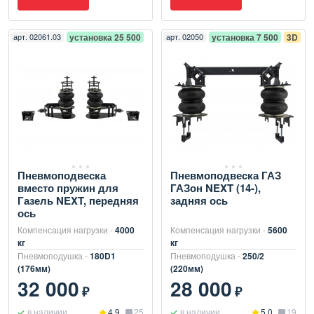
арт.
02061.03
установка 25 500
арт.
02050
установка 7 500
3D
Пневмоподвеска
Пневмоподвеска ГАЗ
вместо пружин для
ГАЗон NEXT (14-),
Газель NEXT, передняя
задняя ось
ось
Компенсация нагрузки -
4000
Компенсация нагрузки -
5600
кг
кг
Пневмоподушка -
180D1
Пневмоподушка -
250/2
(176мм)
(220мм)
32 000
28 000
₽
₽
в наличии
4.9
25
в наличии
5.0
19