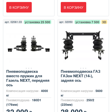
В КОРЗИНУ
В КОРЗИНУ
арт.
02061.03
установка 25 500
арт.
02050
установка 7 500
3D
Пневмоподвеска
Пневмоподвеска ГАЗ
вместо пружин для
ГАЗон NEXT (14-),
Газель NEXT, передняя
задняя ось
ось
Компенсация нагрузки -
4000
Компенсация нагрузки -
5600
кг
кг
Пневмоподушка -
180D1
Пневмоподушка -
250/2
(176мм)
(220мм)
32 000
28 000