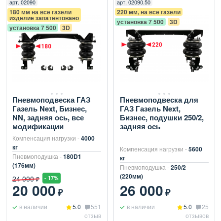
арт.
02090
арт.
02090.50
180 мм на все газели
220 мм, на все газели
изделие запатентовано
установка 7 500
3D
установка 7 500
3D
Пневмоподвеска ГАЗ
Пневмоподвеска для
Газель Next, Бизнес,
ГАЗ Газель Next,
NN, задняя ось, все
Бизнес, подушки 250/2,
модификации
задняя ось
Компенсация нагрузки -
4000
кг
Компенсация нагрузки -
5600
Пневмоподушка -
180D1
кг
(176мм)
Пневмоподушка -
250/2
(220мм)
24 000
- 17%
₽
20 000
26 000
₽
₽
в наличии
5.0
551
в наличии
5.0
25
отзыв
отзывов