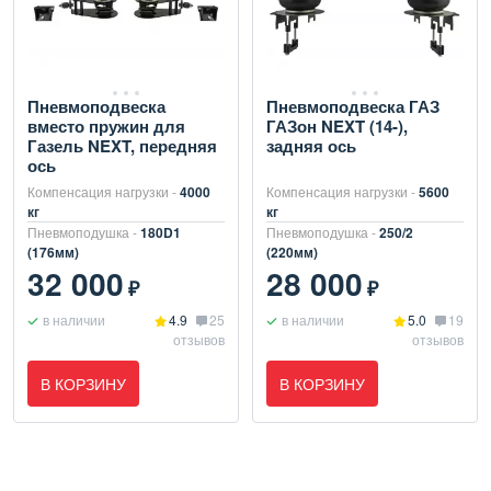
Пневмоподвеска
Пневмоподвеска ГАЗ
вместо пружин для
ГАЗон NEXT (14-),
Газель NEXT, передняя
задняя ось
ось
Компенсация нагрузки -
4000
Компенсация нагрузки -
5600
кг
кг
Пневмоподушка -
180D1
Пневмоподушка -
250/2
(176мм)
(220мм)
32 000
28 000
₽
₽
в наличии
4.9
25
в наличии
5.0
19
отзывов
отзывов
В КОРЗИНУ
В КОРЗИНУ