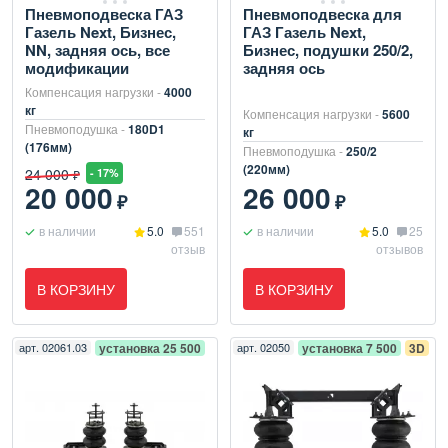
Пневмоподвеска ГАЗ
Пневмоподвеска для
Газель Next, Бизнес,
ГАЗ Газель Next,
NN, задняя ось, все
Бизнес, подушки 250/2,
модификации
задняя ось
Компенсация нагрузки -
4000
кг
Компенсация нагрузки -
5600
Пневмоподушка -
180D1
кг
(176мм)
Пневмоподушка -
250/2
(220мм)
24 000
- 17%
₽
20 000
26 000
₽
₽
в наличии
5.0
551
в наличии
5.0
25
отзыв
отзывов
В КОРЗИНУ
В КОРЗИНУ
арт.
02061.03
установка 25 500
арт.
02050
установка 7 500
3D