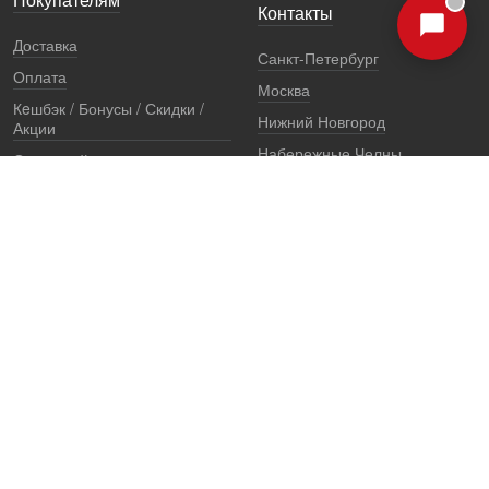
Контакты
Доставка
Санкт-Петербург
Оплата
Москва
Кeшбэк / Бонусы / Скидки /
Нижний Новгород
Акции
Набережные Челны
Остерегайтесь подделок
Екатеринбург
Стоимость установки
Регионы
Сертификаты и документы
Представители
Гарантии
Реквизиты
Правовая информация
Офис продаж
Установочный центр
8 (800) 707-52-13
единый многоканальный телефон, звонок по России бесплатный
7 (921) 657-98-77