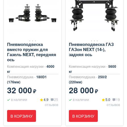
Пневмоподвеска
Пневмоподвеска ГАЗ
вместо пружин для
ГАЗон NEXT (14-),
Газель NEXT, передняя
задняя ось
ось
Компенсация нагрузки -
4000
Компенсация нагрузки -
5600
кг
кг
Пневмоподушка -
180D1
Пневмоподушка -
250/2
(176мм)
(220мм)
32 000
28 000
₽
₽
в наличии
4.9
25
в наличии
5.0
19
отзывов
отзывов
В КОРЗИНУ
В КОРЗИНУ