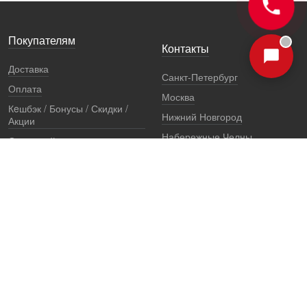
Покупателям
Контакты
Доставка
Санкт-Петербург
Оплата
Москва
Кeшбэк / Бонусы / Скидки /
Нижний Новгород
Акции
Набережные Челны
Остерегайтесь подделок
Екатеринбург
Стоимость установки
Регионы
Сертификаты и документы
Представители
Гарантии
Реквизиты
Правовая информация
Офис продаж
Установочный центр
8 (800) 707-52-13
единый многоканальный телефон, звонок по России бесплатный