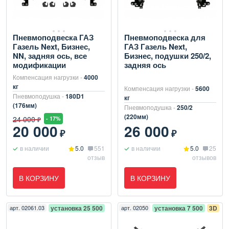
Пневмоподвеска ГАЗ
Пневмоподвеска для
Газель Next, Бизнес,
ГАЗ Газель Next,
NN, задняя ось, все
Бизнес, подушки 250/2,
модификации
задняя ось
Компенсация нагрузки -
4000
кг
Компенсация нагрузки -
5600
Пневмоподушка -
180D1
кг
(176мм)
Пневмоподушка -
250/2
(220мм)
24 000
- 17%
₽
20 000
26 000
₽
₽
в наличии
5.0
551
в наличии
5.0
25
отзыв
отзывов
В КОРЗИНУ
В КОРЗИНУ
арт.
02061.03
установка 25 500
арт.
02050
установка 7 500
3D