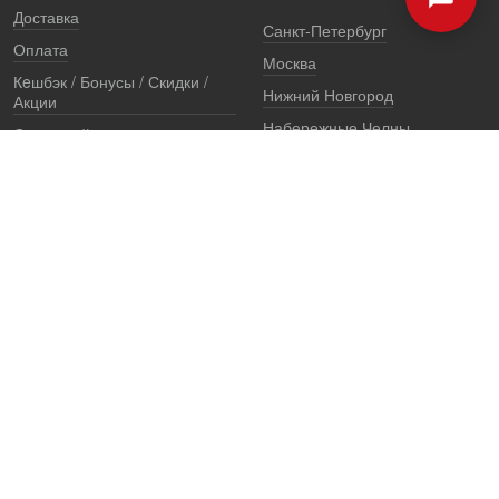
Доставка
Санкт-Петербург
Оплата
Москва
Кeшбэк / Бонусы / Скидки /
Нижний Новгород
Акции
Набережные Челны
Остерегайтесь подделок
Екатеринбург
Стоимость установки
Регионы
Сертификаты и документы
Представители
Гарантии
Реквизиты
Правовая информация
Офис продаж
Установочный центр
8 (800) 707-52-13
единый многоканальный телефон, звонок по России бесплатный
7 (921) 657-98-77