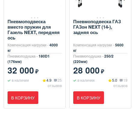
Пневмоподвеска
Пневмоподвеска ГАЗ
вместо пружин для
ГАЗон NEXT (14-),
Газель NEXT, передняя
задняя ось
ось
Компенсация нагрузки -
4000
Компенсация нагрузки -
5600
кг
кг
Пневмоподушка -
180D1
Пневмоподушка -
250/2
(176мм)
(220мм)
32 000
28 000
₽
₽
в наличии
4.9
25
в наличии
5.0
19
отзывов
отзывов
В КОРЗИНУ
В КОРЗИНУ