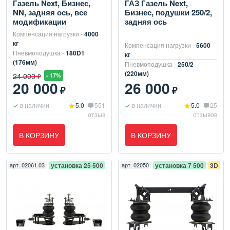
Газель Next, Бизнес,
ГАЗ Газель Next,
NN, задняя ось, все
Бизнес, подушки 250/2,
модификации
задняя ось
Компенсация нагрузки -
4000
кг
Компенсация нагрузки -
5600
Пневмоподушка -
180D1
кг
(176мм)
Пневмоподушка -
250/2
(220мм)
24 000
- 17%
₽
20 000
26 000
₽
₽
в наличии
5.0
551
в наличии
5.0
25
отзыв
отзывов
В КОРЗИНУ
В КОРЗИНУ
арт.
02061.03
установка 25 500
арт.
02050
установка 7 500
3D