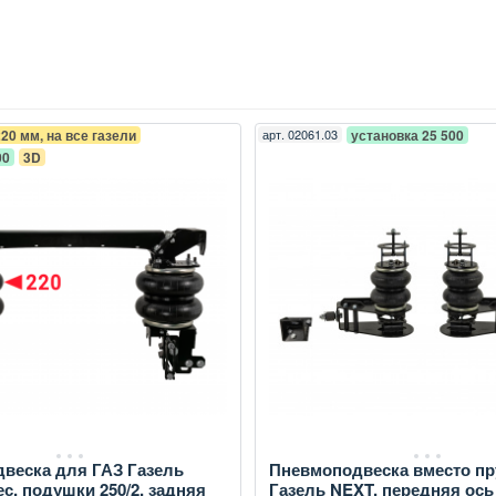
220 мм, на все газели
арт.
02061.03
установка 25 500
00
3D
веска для ГАЗ Газель
Пневмоподвеска вместо п
ес, подушки 250/2, задняя
Газель NEXT, передняя ось