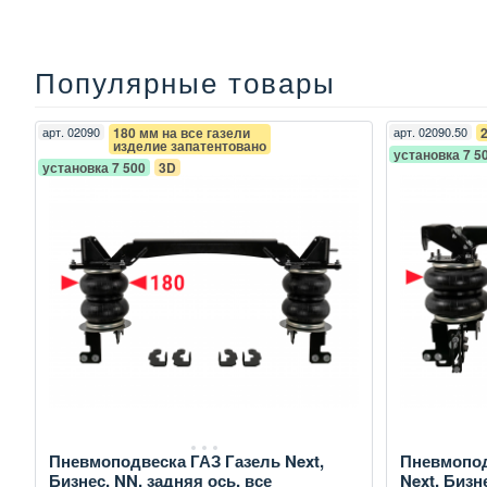
Популярные товары
арт.
02090
180 мм на все газели
арт.
02090.50
изделие запатентовано
установка 7 5
установка 7 500
3D
Пневмоподвеска ГАЗ Газель Next,
Пневмопод
Бизнес, NN, задняя ось, все
Next, Бизн