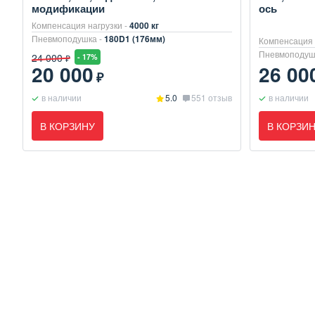
модификации
ось
Компенсация нагрузки -
4000 кг
Пневмоподушка -
180D1 (176мм)
Компенсация 
Пневмоподуш
24 000
- 17%
₽
20 000
26 00
₽
в наличии
5.0
551 отзыв
в наличии
В КОРЗИНУ
В КОРЗИ