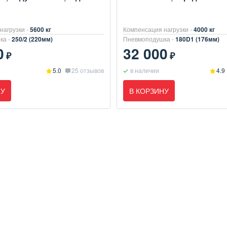
нагрузки -
5600 кг
Компенсация нагрузки -
4000 кг
ка -
250/2 (220мм)
Пневмоподушка -
180D1 (176мм)
0
32 000
₽
₽
5.0
25 отзывов
в наличии
4.9
НУ
В КОРЗИНУ