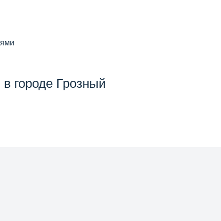
й
иями
 в городе Грозный