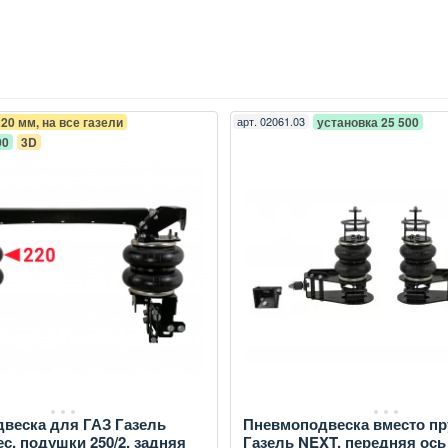
220 мм, на все газели
арт.
02061.03
установка 25 500
00
3D
веска для ГАЗ Газель
Пневмоподвеска вместо п
ес, подушки 250/2, задняя
Газель NEXT, передняя ось