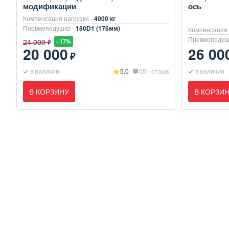
модификации
ось
Компенсация нагрузки -
4000 кг
Пневмоподушка -
180D1 (176мм)
Компенсация 
Пневмоподуш
24 000
- 17%
₽
20 000
26 00
₽
в наличии
5.0
551 отзыв
в наличии
В КОРЗИНУ
В КОРЗИ