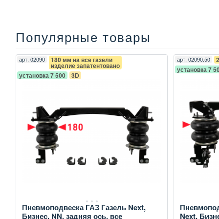
Популярные товары
арт.
02090
180 мм на все газели
арт.
02090.50
изделие запатентовано
установка 7 5
установка 7 500
3D
Пневмоподвеска ГАЗ Газель Next,
Пневмопод
Бизнес, NN, задняя ось, все
Next, Бизн