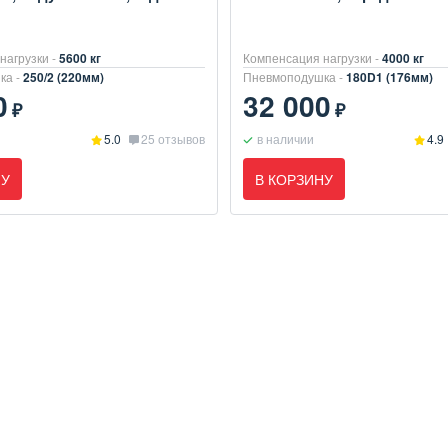
нагрузки -
5600 кг
Компенсация нагрузки -
4000 кг
ка -
250/2 (220мм)
Пневмоподушка -
180D1 (176мм)
0
32 000
₽
₽
5.0
25 отзывов
в наличии
4.9
НУ
В КОРЗИНУ