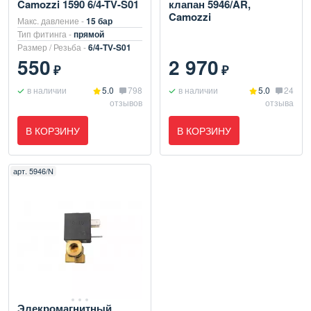
Camozzi 1590 6/4-TV-S01
клапан 5946/AR,
Camozzi
Макс. давление -
15 бар
Тип фитинга -
прямой
Размер / Резьба -
6/4-TV-S01
550
2 970
₽
₽
в наличии
5.0
798
в наличии
5.0
24
отзывов
отзыва
В КОРЗИНУ
В КОРЗИНУ
арт.
5946/N
Элекромагнитный