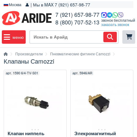
👤 | Мы в MAX 7 (921) 657-98-77
Москва
7 (921) 657-98-77
звонок бесплатный
8 (800) 707-52-13
заказать звонок
меню
Производители
Пневматические фитинги Сamozzi
Клапаны Сamozzi
арт.
1590 6/4-TV-S01
арт.
5946/AR
Клапан ниппель
Элекромагнитный