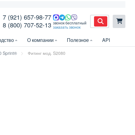
7 (921) 657-98-77
звонок бесплатный
8 (800) 707-52-13
заказать звонок
одство
О компании
Полезное
API
 Sprint®
Фитинг мод. S2080