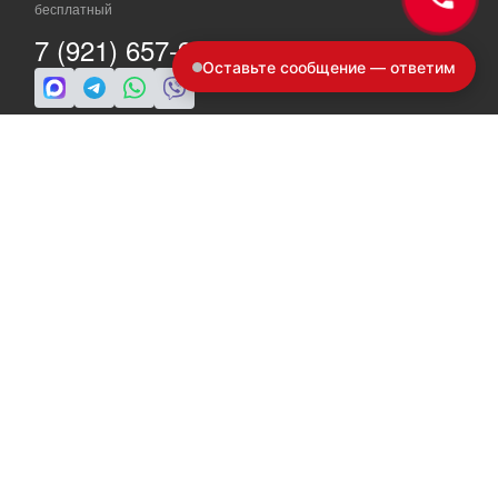
бесплатный
7 (921) 657-98-77
Оставьте сообщение — ответим
ПН-ПТ: c 8 до 19
info@a-ride.ru
во воспользоваться 146 статьей УК РФ при нарушении авторских и
местима с а/м ГАЗ (моделей: Газель, Газон, Валдай, Соболь и
е правообладателем в оборот.