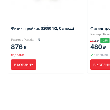
Фитинг тройник S2080 1/2, Camozzi
Фитинг тро
Размер / Резь
Размер / Резьба -
1/2
624
- 24%
₽
876
480
₽
₽
под заказ
в наличии
В КОРЗИНУ
В КОРЗИ