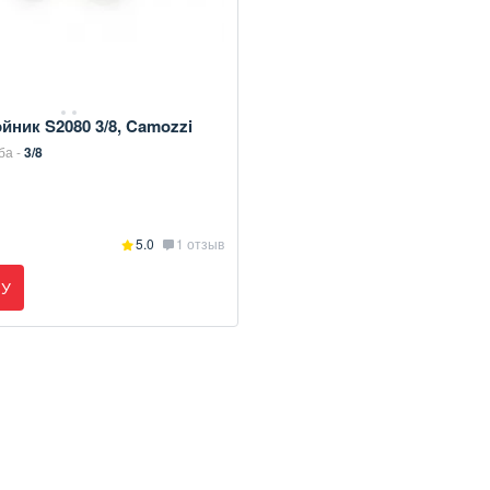
йник S2080 3/8, Camozzi
ба -
3/8
5.0
1 отзыв
НУ