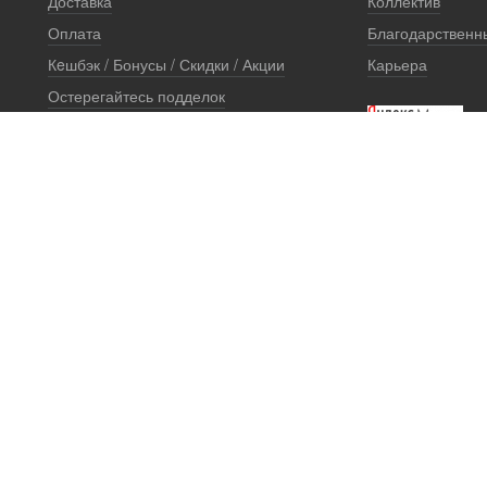
Доставка
Коллектив
Оплата
Благодарственн
Кeшбэк / Бонусы / Скидки / Акции
Карьера
Остерегайтесь подделок
Стоимость установки
Сертификаты и документы
Гарантии
Правовая информация
Офис продаж
Установочный центр
© 2006 - 2026 Aride (
АirRide
)
Первый и крупнейший отечественный производитель пневмоподвески
Перепечатка, а равно использование материалов с данного сайта, ра
смежных прав.
Указанные на сайте цены не являются публичной офертой (ст.435 ГК 
Пневмоподвеска для задней или передней оси (производитель АРАЙД), 
другими). Компания Арайд не использует товарный знак производите