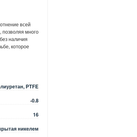
отнение всей
, позволяя много
 без наличия
ьбе, которое
олиуретан, PTFE
-0.8
16
крытая никелем