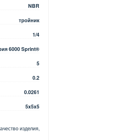
NBR
тройник
1/4
ия 6000 Sprint®
5
0.2
0.0261
5x5x5
ачество изделия,