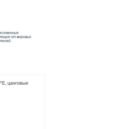
чественные
ующие от мировых
ителей
FE, цанговые