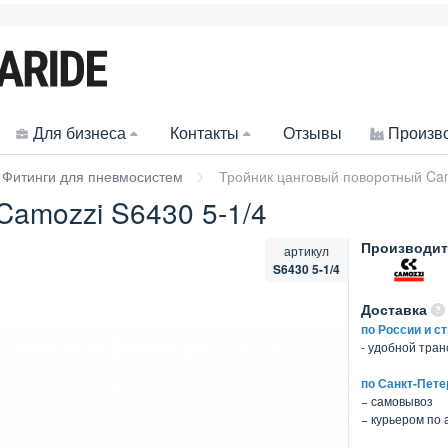
Для бизнеса
Контакты
Отзывы
Произв
Фитинги для пневмосистем
Тройник цанговый поворотный Cam
Camozzi S6430 5-1/4
Производит
артикул
S6430 5-1/4
Доставка
по России и с
- удобной тра
по Санкт-Пете
− самовывоз
− курьером по 