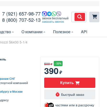
7 (921) 657-98-77
звонок бесплатный
8 (800) 707-52-13
заказать звонок
одство
О компании
Полезное
API
ozzi S6430 5-1/4
ель
500
- 22%
₽
390
₽
транам СНГ
Купить
нспортной компанией
рбургу и Москве
Быстрый заказ
адресу
частями или в рассрочку