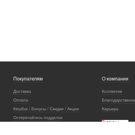
Покупателям
О компании
Доставка
Коллектив
Оплата
Благодарственн
Кeшбэк / Бонусы / Скидки / Акции
Карьера
Остерегайтесь подделок
Стоимость установки
Сертификаты и документы