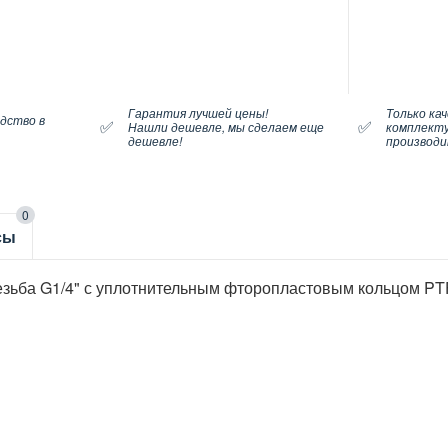
Гарантия лучшей цены!
Только ка
дство в
✅
✅
Нашли дешевле, мы сделаем еще
комплект
дешевле!
производ
0
сы
езьба G1/4" с уплотнительным фторопластовым кольцом PT