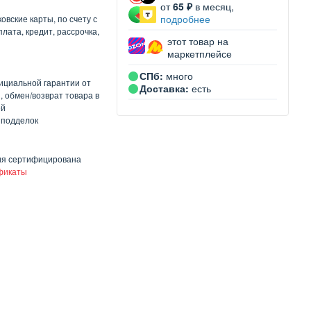
от
65 ₽
в месяц,
подробнее
овские карты, по счету с
лата, кредит, рассрочка,
этот товар на
маркетплейсе
СПб:
много
ициальной гарантии от
Доставка:
есть
, обмен/возврат товара в
ей
 подделок
ия сертифицирована
фикаты