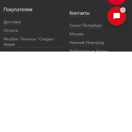
Покупателям
Контакты
Доставка
Санкт-Петербург
Оплата
Москва
Кeшбэк / Бонусы / Скидки /
Нижний Новгород
Акции
Набережные Челны
Остерегайтесь подделок
Екатеринбург
Стоимость установки
Регионы
Сертификаты и документы
Представители
Гарантии
Реквизиты
Правовая информация
Офис продаж
Установочный центр
8 (800) 707-52-13
единый многоканальный телефон, звонок по России бесплатный