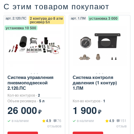
С этим товаром покупают
арт.
2.120.ПС
2 контура до 8 атм
арт.
1.ПМ
установка 3 000
ресивер 5л
установка 10 500
Система управления
Система контроля
пневмоподвеской
давления (1 контур)
2.120.ПС
1.ПМ
Кол-во контуров -
2
Объем ресивера -
5 л
Кол-во контуров -
1
26 000
1 900
₽
₽
в наличии
4.9
76
в наличии
4.9
151
отзывов
отзыв