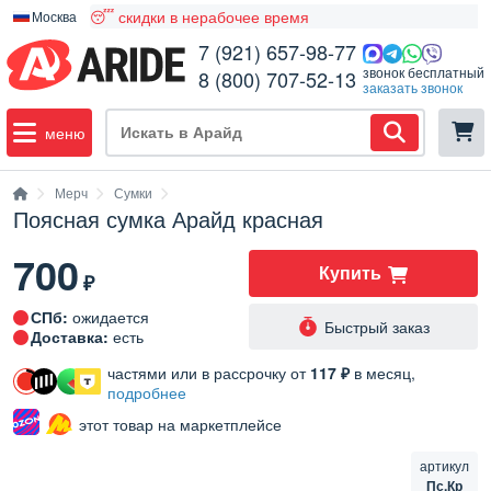
😴 скидки в нерабочее время
Москва
7 (921) 657-98-77
звонок бесплатный
8 (800) 707-52-13
заказать звонок
меню
Мерч
Сумки
Поясная сумка Арайд красная
700
Купить
₽
СПб:
ожидается
Быстрый заказ
Доставка:
есть
частями или в рассрочку от
117 ₽
в месяц,
подробнее
этот товар на маркетплейсе
артикул
Пс.Кр