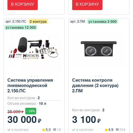
В КОРЗИНУ
В КОРЗИНУ
арт.
2.150.ПС
2 контура
арт.
2.ПМ
установка 3 000
установка 12 000
Система управления
Система контроля
пневмоподвеской
давления (2 контура)
2.150.ПС
2.ПМ
Кол-во контуров -
2
Объем ресивера -
10 л
Кол-во контуров -
2
35 000
- 15%
₽
30 000
3 100
₽
₽
в наличии
5.0
18
в наличии
4.9
334