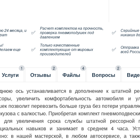
Расчет комплектов на прочность,
ю 24 месяца, и
Серийные
✅
✅
проверка пневмоподушек под
врат
никаких д
давлением
ы!
Только качественные
Отправка
✅
✅
делаем еще
комплектующие от мировых
всей Росс
производителей
1
2
4
2
Услуги
Отзывы
Файлы
Вопросы
Виде
аднюю ось устанавливается в дополнение к штатной ре
соры, увеличить комфортабельность автомобиля и у
ек позволит перевозить больше груза без потери управляе
у кузова с валкостью. Приобретая комплект пневмоподвеск
ие для увеличения срока службы штатной рессорной 
ециальных навыков и занимает в среднем 4 часа. Уст
жно: в нашей мастерской, в любом автосервисе, а такж