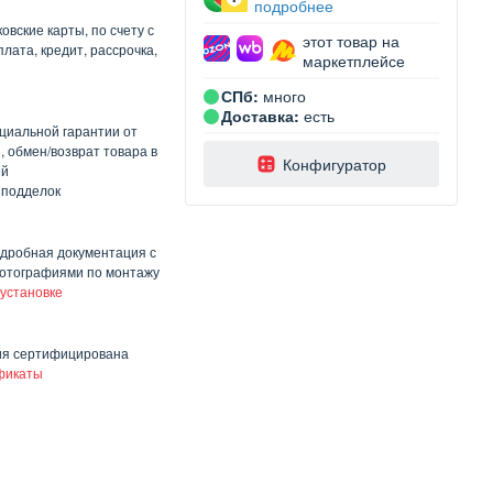
подробнее
овские карты, по счету с
этот товар на
лата, кредит, рассрочка,
маркетплейсе
СПб:
много
Доставка:
есть
циальной гарантии от
, обмен/возврат товара в
️Конфигуратор
ей
 подделок
одробная документация с
отографиями по монтажу
 установке
ия сертифицирована
фикаты