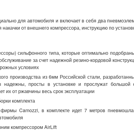
циально для автомобиля и включает в себя два пневмоэле
я накачки от внешнего компрессора, инструкцию по установ
ссоры) сильфонного типа, которые оптимально подобран
обслуживание за счет надежной резино-кордовой конструк
орожных условиях
кого производства из 6мм Российской стали, разработанн
 надежны, просты в установке и прослужат большой 
т их от ржавчины весь срок эксплуатации
борки комплекта
фирмы Camozzi, в комплекте идет 7 метров пневмошлан
автомобиля
ним компрессором AirLift