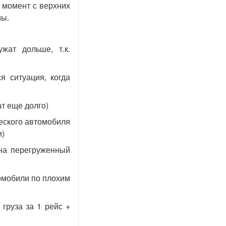
 момент с верхних
мы.
жат дольше, т.к.
я ситуация, когда
т еще долго)
еского автомобиля
и)
на перегруженный
омобили по плохим
груза за 1 рейс +