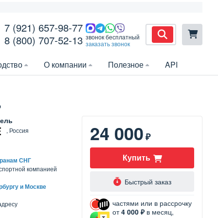
7 (921) 657-98-77
звонок бесплатный
8 (800) 707-52-13
заказать звонок
одство
О компании
Полезное
API
ь
ель
24 000
, Россия
₽
Купить
транам СНГ
нспортной компанией
Быстрый заказ
рбургу и Москве
частями или в рассрочку
адресу
от
4 000 ₽
в месяц,