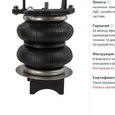
Оплата
наличные, банк
НДС, онлайн оп
частями
Гарантия
24 месяца офи
производителя
течение 14 дн
Остерегайтесь
Инструкция
В комплекте п
описанием и ф
Инструкция по
Сертификат
Наша продукц
Скачать серти