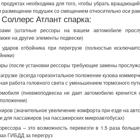
 продуктах необходима для того, чтобы убрать вращающий
ри размещении подушек со смещением относительно оси ра
 Соллерс Атлант
спарка
:
рами (штатные рессоры на вашем автомобиле прослу
также на другие элементы подвески)
ударов отбойника при перегрузе (полностью исключаетс
йники)
оры (после установки рессоры требующие замены прослужа
агрузке (всегда горизонтальное положение кузова коммерч
ьная работа головного света с уменьшением тормозного пут
омобиля (пневмоподвеска не дает автомобилю кренится 
 положении)
жиров (значительное увеличение комфорта при езде на авт
 и для пассажиров (на пассажирских микроавтобусах)
рессора – это возможность перевезти в 1.5 раза больше 
фах ГИБДД за перегруз