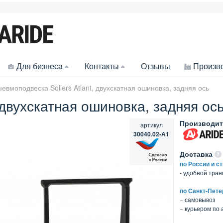
Для бизнеса
Контакты
Отзывы
Произв
евмоподвеска Sollers Atlant, двухскатная ошиновка, задняя ось
 двухскатная ошиновка, задняя ос
Производит
артикул
30040.02-А1
Доставка
по России и с
- удобной тра
по Санкт-Пете
− самовывоз
− курьером по 