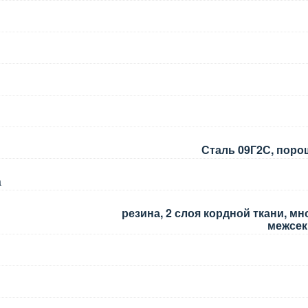
Сталь 09Г2С, поро
а
резина, 2 слоя кордной ткани, м
межсек