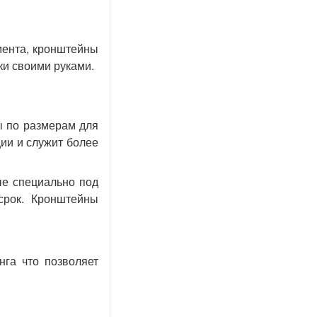
мента, кронштейны
ки своими руками.
ы по размерам для
ции и служит более
ые специально под
срок. Кронштейны
га что позволяет