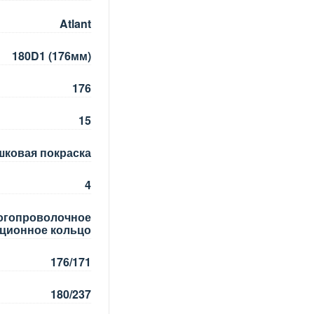
Atlant
180D1 (176мм)
176
15
шковая покраска
4
ногопроволочное
ционное кольцо
176/171
180/237