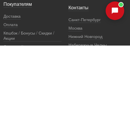
Покупателям
Контакты
Доставка
Санкт-Петербург
Оплата
Москва
Кeшбэк / Бонусы / Скидки /
Нижний Новгород
Акции
Набережные Челны
Остерегайтесь подделок
Екатеринбург
Стоимость установки
Регионы
Сертификаты и документы
Представители
Гарантии
Реквизиты
Правовая информация
Офис продаж
Установочный центр
8 (800) 707-52-13
единый многоканальный телефон, звонок по России бесплатный
7 (921) 657-98-77