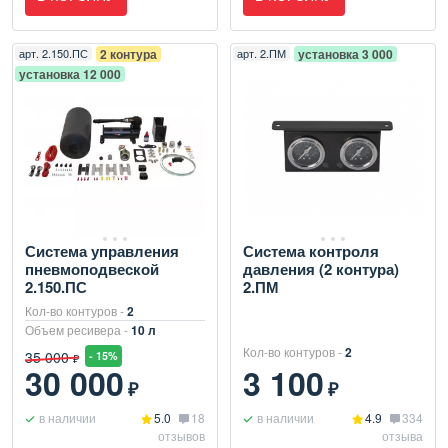
арт.
2.150.ПС
2 контура
арт.
2.ПМ
установка 3 000
установка 12 000
Система управления
Система контроля
пневмоподвеской
давления (2 контура)
2.150.ПС
2.ПМ
Кол-во контуров -
2
Объем ресивера -
10 л
Кол-во контуров -
2
35 000
- 15%
₽
30 000
3 100
₽
₽
в наличии
5.0
18
в наличии
4.9
334
отзывов
отзыва