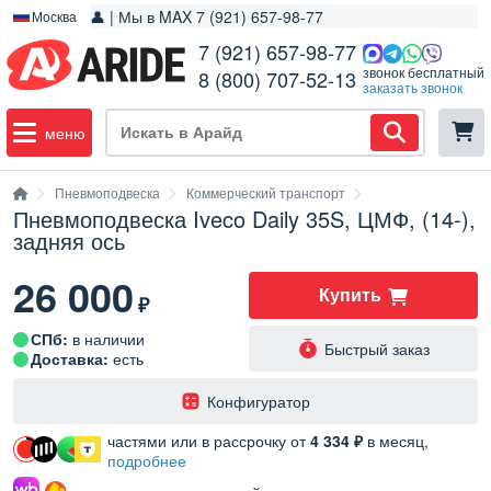
👤 | Мы в MAX 7 (921) 657-98-77
Москва
7 (921) 657-98-77
звонок бесплатный
8 (800) 707-52-13
заказать звонок
меню
Пневмоподвеска
Коммерческий транспорт
Пневмоподвеска Iveco Daily 35S, ЦМФ, (14-),
задняя ось
26 000
Купить
₽
СПб:
в наличии
Быстрый заказ
Доставка:
есть
️Конфигуратор
частями или в рассрочку от
4 334 ₽
в месяц,
подробнее