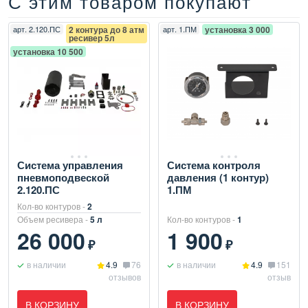
С этим товаром покупают
арт.
2.120.ПС
2 контура до 8 атм
арт.
1.ПМ
установка 3 000
ресивер 5л
установка 10 500
Система управления
Система контроля
пневмоподвеской
давления (1 контур)
2.120.ПС
1.ПМ
Кол-во контуров -
2
Объем ресивера -
5 л
Кол-во контуров -
1
26 000
1 900
₽
₽
в наличии
4.9
76
в наличии
4.9
151
отзывов
отзыв
В КОРЗИНУ
В КОРЗИНУ