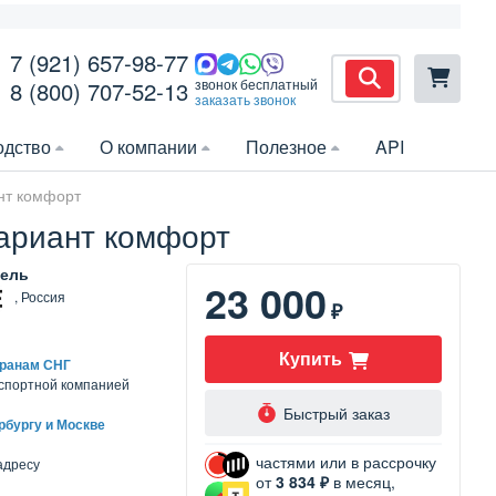
7 (921) 657-98-77
звонок бесплатный
8 (800) 707-52-13
заказать звонок
одство
О компании
Полезное
API
ант комфорт
вариант комфорт
ель
23 000
, Россия
₽
Купить
транам СНГ
нспортной компанией
Быстрый заказ
рбургу и Москве
частями или в рассрочку
адресу
от
3 834 ₽
в месяц,