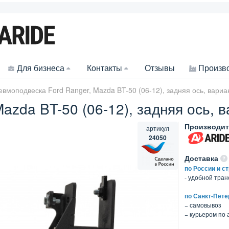
Для бизнеса
Контакты
Отзывы
Произв
евмоподвеска Ford Ranger, Mazda BT-50 (06-12), задняя ось, вари
azda BT-50 (06-12), задняя ось, 
Производит
артикул
24050
Доставка
по России и с
- удобной тра
по Санкт-Пете
− самовывоз
− курьером по 