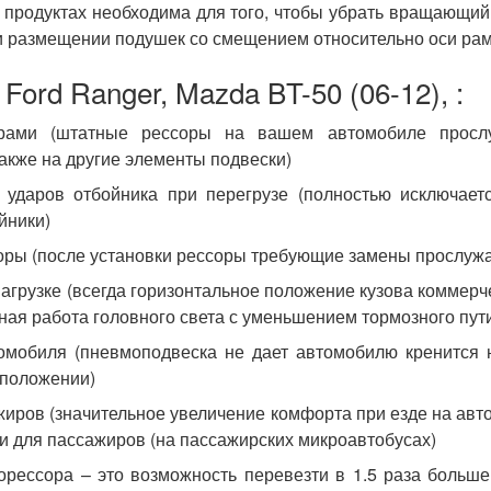
 продуктах необходима для того, чтобы убрать вращающий
ри размещении подушек со смещением относительно оси ра
ord Ranger, Mazda BT-50 (06-12), :
рами (штатные рессоры на вашем автомобиле прослу
также на другие элементы подвески)
ударов отбойника при перегрузе (полностью исключаетс
йники)
оры (после установки рессоры требующие замены прослужа
агрузке (всегда горизонтальное положение кузова коммерч
ьная работа головного света с уменьшением тормозного пут
омобиля (пневмоподвеска не дает автомобилю кренится 
 положении)
жиров (значительное увеличение комфорта при езде на авт
 и для пассажиров (на пассажирских микроавтобусах)
рессора – это возможность перевезти в 1.5 раза больше 