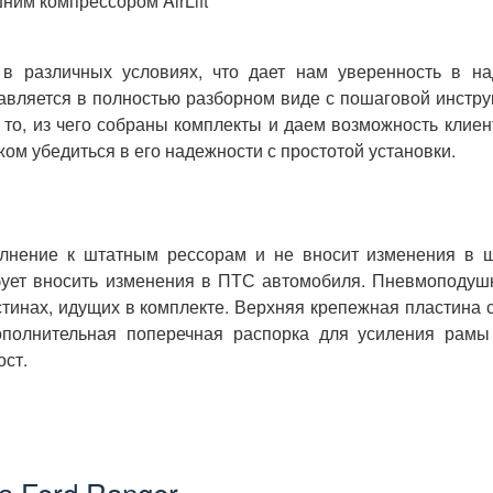
ним компрессором AirLift
в различных условиях, что дает нам уверенность в на
авляется в полностью разборном виде с пошаговой инструк
 то, из чего собраны комплекты и даем возможность клиен
ом убедиться в его надежности с простотой установки.
олнение к штатным рессорам и не вносит изменения в 
ебует вносить изменения в ПТС автомобиля. Пневмоподуш
инах, идущих в комплекте. Верхняя крепежная пластина с
ополнительная поперечная распорка для усиления рамы
ост.
а Ford Ranger