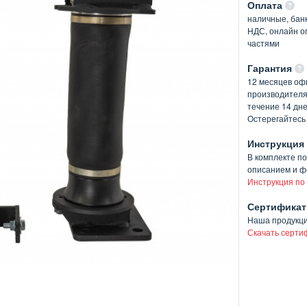
Оплата
наличные, банк
НДС, онлайн оп
частями
Гарантия
12 месяцев оф
производителя
течение 14 дн
Остерегайтесь
Инструкция
В комплекте п
описанием и ф
Инструкция по
Сертификат
Наша продукц
Скачать серти