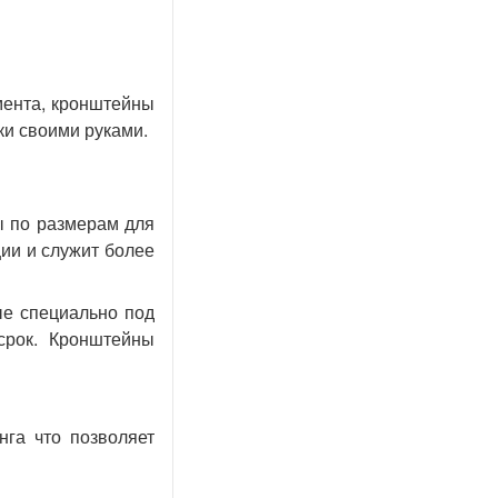
мента, кронштейны
ки своими руками.
ы по размерам для
ции и служит более
ые специально под
срок. Кронштейны
га что позволяет