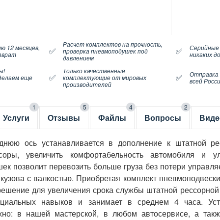
Расчет комплектов на прочность,
ю 12 месяцев,
Серийные
✅
✅
проверка пневмоподушек под
озврат
никаких д
давлением
ы!
Только качественные
Отправка
✅
✅
делаем еще
комплектующие от мировых
всей Росс
производителей
1
5
4
2
Услуги
Отзывы
Файлы
Вопросы
Виде
аднюю ось устанавливается в дополнение к штатной ре
соры, увеличить комфортабельность автомобиля и у
ек позволит перевозить больше груза без потери управляе
у кузова с валкостью. Приобретая комплект пневмоподвеск
е решение для увеличения срока службы штатной рессорной
ециальных навыков и занимает в среднем 4 часа. Уст
жно: в нашей мастерской, в любом автосервисе, а такж