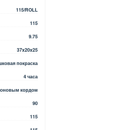
115/ROLL
115
9.75
37x20x25
ошковая покраска
4 часа
йлоновым кордом
90
115
115