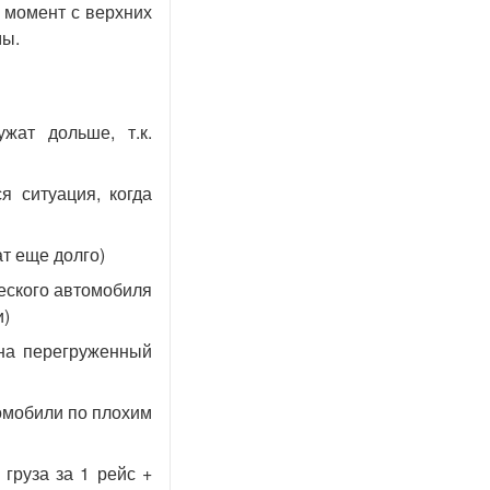
 момент с верхних
мы.
жат дольше, т.к.
я ситуация, когда
т еще долго)
еского автомобиля
и)
на перегруженный
омобили по плохим
груза за 1 рейс +