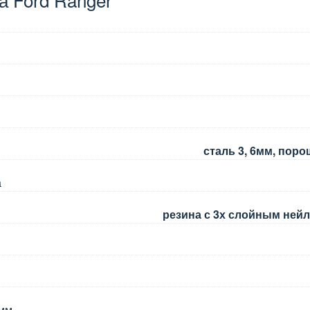
сталь 3, 6мм, пор
а
резина с 3х слойным не
 мм