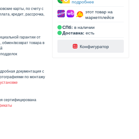
подробнее
овские карты, по счету с
этот товар на
лата, кредит, рассрочка,
маркетплейсе
СПб:
в наличии
Доставка:
есть
ициальной гарантии от
, обмен/возврат товара в
️Конфигуратор
ей
 подделок
одробная документация с
отографиями по монтажу
 установке
ия сертифицирована
фикаты