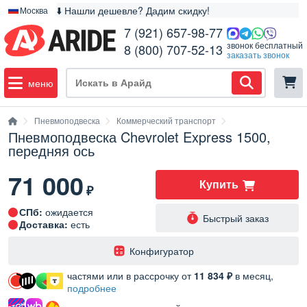
⬇️ Нашли дешевле? Дадим скидку!
Москва
7 (921) 657-98-77
звонок бесплатный
8 (800) 707-52-13
заказать звонок
меню
Пневмоподвеска
Коммерческий транспорт
Пневмоподвеска Chevrolet Express 1500,
передняя ось
71 000
Купить
₽
СПб:
ожидается
Быстрый заказ
Доставка:
есть
️Конфигуратор
частями или в рассрочку от
11 834 ₽
в месяц,
подробнее