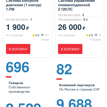
Система контроля
Система управления
давления (1 контур)
пневмоподвеской
1.ПМ
2.120.ПС
Кол-во контуров -
2
Кол-во контуров -
1
Объем ресивера -
5 л
1 900
26 000
₽
₽
в наличии
4.9
151
в наличии
4.9
76
отзыв
отзывов
В КОРЗИНУ
В КОРЗИНУ
696
82
Товаров
Компаний партнеров
Собственного
По России и странам СНГ
производства
9 688