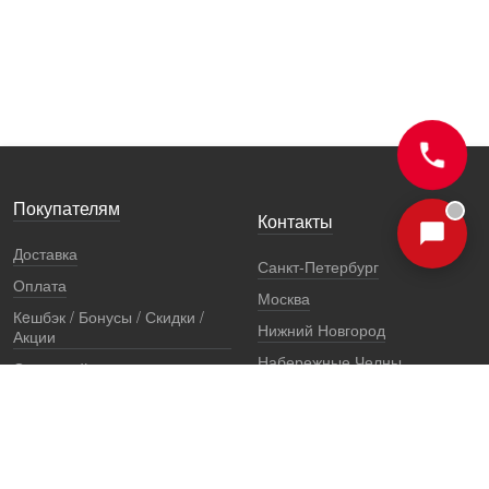
Покупателям
Контакты
Доставка
Санкт-Петербург
Оплата
Москва
Кeшбэк / Бонусы / Скидки /
Нижний Новгород
Акции
Набережные Челны
Остерегайтесь подделок
Екатеринбург
Стоимость установки
Регионы
Сертификаты и документы
Представители
Гарантии
Реквизиты