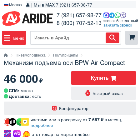
👤 | Мы в MAX 7 (921) 657-98-77
Москва
7 (921) 657-98-77
звонок бесплатный
8 (800) 707-52-13
заказать звонок
меню
Пневмоподвеска
Полуприцепы
Механизм подъёма оси BPW Air Compact
46 000
Купить
₽
СПб:
много
Быстрый заказ
Доставка:
есть
️Конфигуратор
частями или в рассрочку от
7 667 ₽
в месяц,
подробнее
этот товар на маркетплейсе