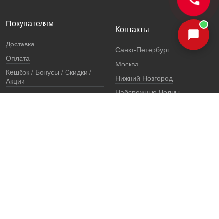
Покупателям
Контакты
Доставка
Санкт-Петербург
Оплата
Москва
Кeшбэк / Бонусы / Скидки /
Нижний Новгород
Акции
Набережные Челны
Остерегайтесь подделок
Екатеринбург
Стоимость установки
Регионы
Сертификаты и документы
Представители
Гарантии
Реквизиты
Правовая информация
Офис продаж
Установочный центр
8 (800) 707-52-13
единый многоканальный телефон, звонок по России бесплатный