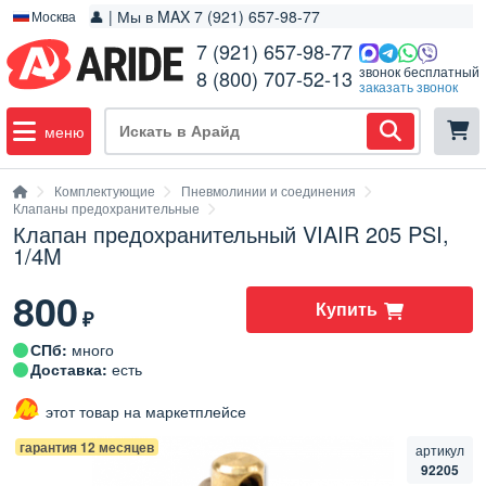
👤 | Мы в MAX 7 (921) 657-98-77
Москва
7 (921) 657-98-77
звонок бесплатный
8 (800) 707-52-13
заказать звонок
меню
Комплектующие
Пневмолинии и соединения
Клапаны предохранительные
Клапан предохранительный VIAIR 205 PSI,
1/4M
800
Купить
₽
СПб:
много
Доставка:
есть
этот товар на маркетплейсе
гарантия 12 месяцев
артикул
92205