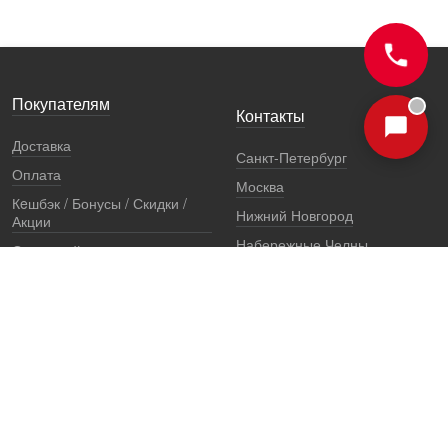
Покупателям
Контакты
Доставка
Санкт-Петербург
Оплата
Москва
Кeшбэк / Бонусы / Скидки /
Нижний Новгород
Акции
Набережные Челны
Остерегайтесь подделок
Екатеринбург
Стоимость установки
Регионы
Сертификаты и документы
Представители
Гарантии
Реквизиты
Правовая информация
Офис продаж
Установочный центр