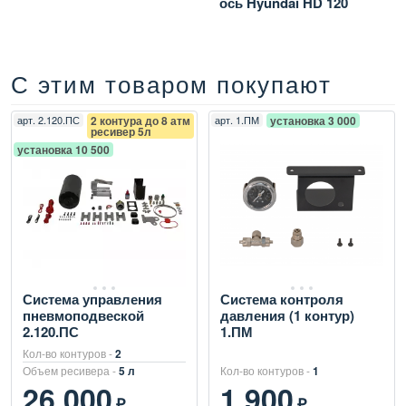
ось Hyundai HD 120
С этим товаром покупают
арт.
2.120.ПС
2 контура до 8 атм
арт.
1.ПМ
установка 3 000
ресивер 5л
установка 10 500
Система управления
Система контроля
пневмоподвеской
давления (1 контур)
2.120.ПС
1.ПМ
Кол-во контуров -
2
Объем ресивера -
5 л
Кол-во контуров -
1
26 000
1 900
₽
₽