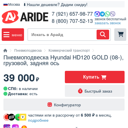
⬇️ Нашли дешевле? Дадим скидку!
Москва
7 (921) 657-98-77
звонок бесплатный
8 (800) 707-52-13
заказать звонок
меню
Пневмоподвеска
Коммерческий транспорт
Пневмоподвеска Hyundai HD120 GOLD (08-),
грузовой, задняя ось
39 000
Купить
₽
СПб:
в наличии
Быстрый заказ
Доставка:
есть
️Конфигуратор
частями или в рассрочку от
6 500 ₽
в месяц,
подробнее