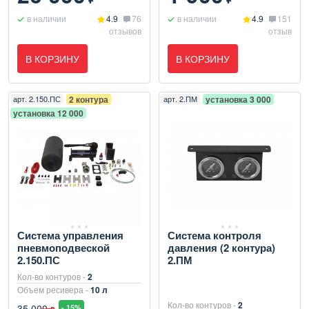
в наличии
4.9
76
в наличии
4.9
151
отзывов
отзыв
В КОРЗИНУ
В КОРЗИНУ
арт.
2.150.ПС
2 контура
арт.
2.ПМ
установка 3 000
установка 12 000
Система управления
Система контроля
пневмоподвеской
давления (2 контура)
2.150.ПС
2.ПМ
Кол-во контуров -
2
Объем ресивера -
10 л
Кол-во контуров -
2
35 000
- 15%